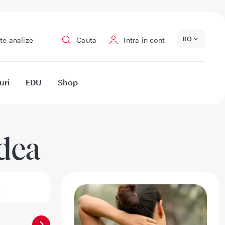
RO
te analize
Cauta
Intra in cont
uri
EDU
Shop
dea