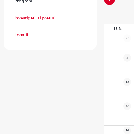
Program
Investigatii si preturi
LUN.
Locatii
27
3
10
17
24