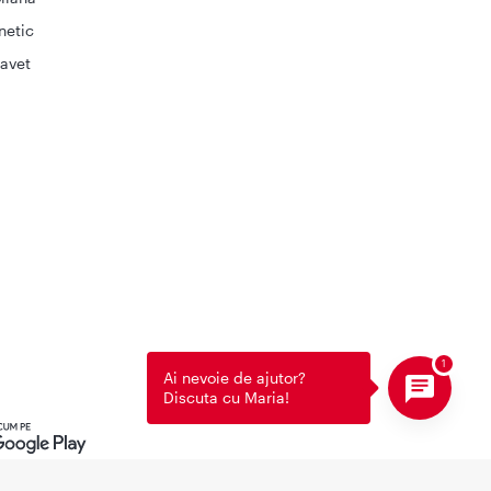
netic
avet
Ai nevoie de ajutor?
Discuta cu Maria!