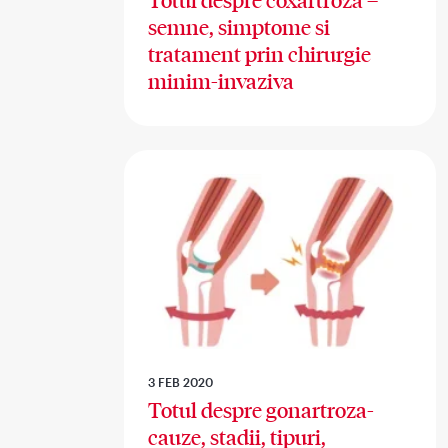
Totul despre coxartroza –
semne, simptome si
tratament prin chirurgie
minim-invaziva
3 FEB 2020
Totul despre gonartroza-
cauze, stadii, tipuri,