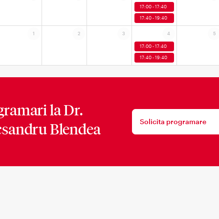
17:00 - 17:40
17:40 - 19:40
1
2
3
4
5
17:00 - 17:40
17:40 - 19:40
gramari la
Dr.
Solicita programare
csandru Blendea