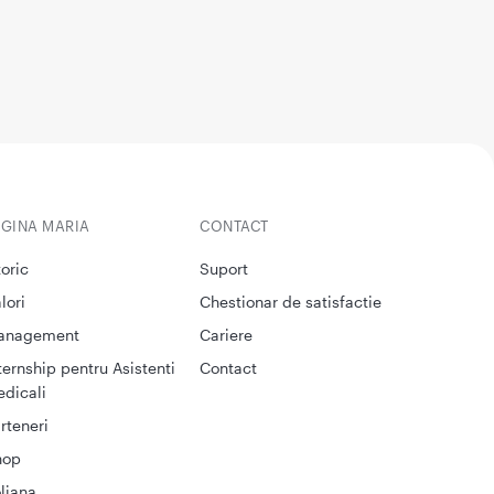
EGINA MARIA
CONTACT
toric
Suport
lori
Chestionar de satisfactie
anagement
Cariere
ternship pentru Asistenti
Contact
dicali
rteneri
hop
liana