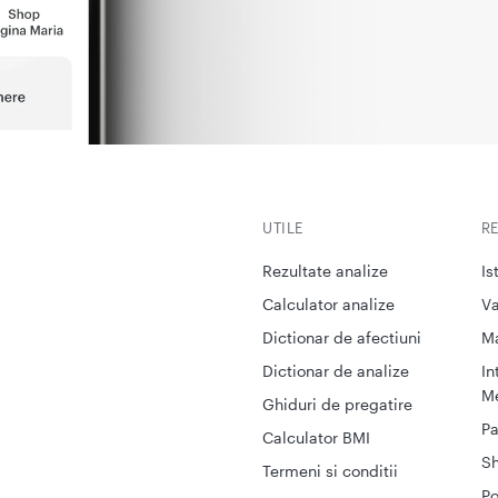
UTILE
R
Rezultate analize
Is
Calculator analize
Va
Dictionar de afectiuni
M
Dictionar de analize
In
Me
Ghiduri de pregatire
Pa
Calculator BMI
S
Termeni si conditii
Po