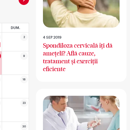
DUM.
4 SEP 2019
2
Spondiloza cervicală îți dă
amețeli? Află cauze,
9
tratament și exerciții
eficiente
16
23
30