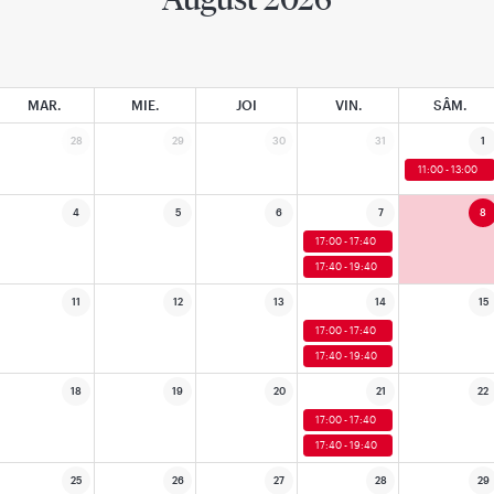
MAR.
MIE.
JOI
VIN.
SÂM.
28
29
30
31
1
11:00 - 13:00
4
5
6
7
8
17:00 - 17:40
17:40 - 19:40
11
12
13
14
15
17:00 - 17:40
17:40 - 19:40
18
19
20
21
22
17:00 - 17:40
17:40 - 19:40
25
26
27
28
29