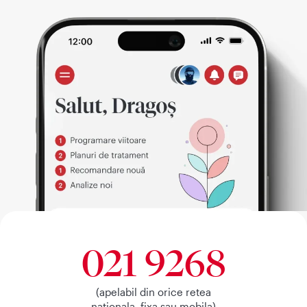
021 9268
(apelabil din orice retea
nationala, fixa sau mobila)