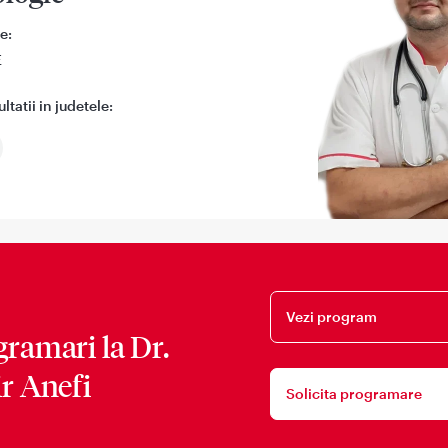
e:
E
tatii in judetele:
Vezi program
gramari la
Dr.
r Anefi
Solicita programare