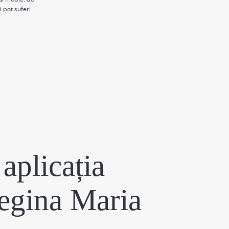
i pot suferi
aplicația
egina Maria