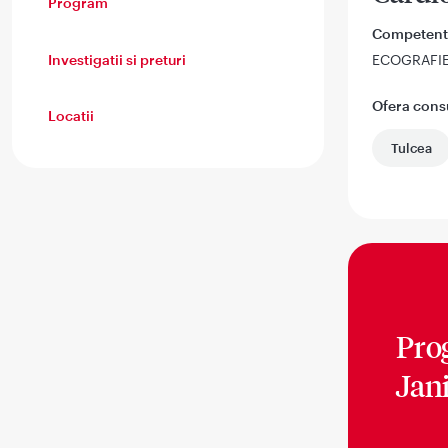
Program
Competent
Investigatii si preturi
ECOGRAFI
Ofera consul
Locatii
Tulcea
Pro
Jani