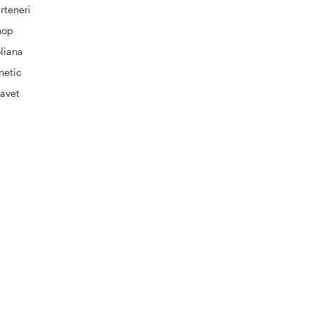
rteneri
hop
liana
netic
avet