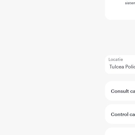
siste
Locatie
Consult ca
Control ca