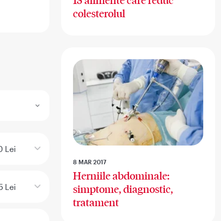
13 alimente care reduc
colesterolul
 Lei
8 MAR 2017
Herniile abdominale:
5 Lei
simptome, diagnostic,
tratament