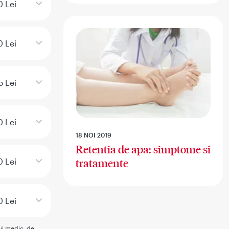
 Lei
 Lei
5 Lei
 Lei
18 NOI 2019
Retentia de apa: simptome si
 Lei
tratamente
 Lei
rui medic, de