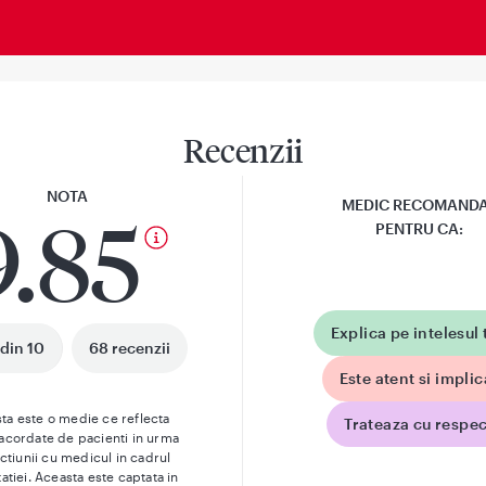
Recenzii
NOTA
MEDIC RECOMAND
9.85
PENTRU CA:
Explica pe intelesul 
 din 10
68 recenzii
Este atent si implic
ta este o medie ce reflecta
Trateaza cu respec
 acordate de pacienti in urma
actiunii cu medicul in cadrul
atiei. Aceasta este captata in