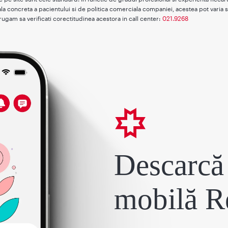
la concreta a pacientului si de politica comerciala companiei, acestea pot varia s
rugam sa verificati corectitudinea acestora in call center:
021.9268
Descarcă 
mobilă R