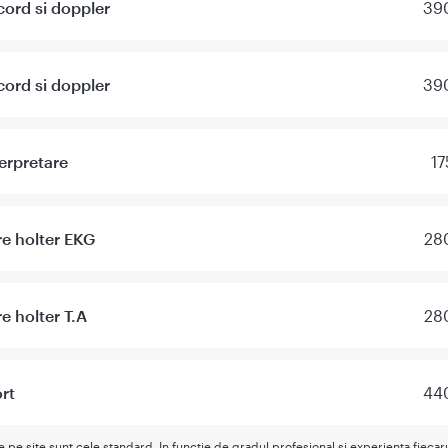
cord si doppler
390
cord si doppler
390
erpretare
17
re holter EKG
280
e holter T.A
280
ort
440
te pe site sunt cele standard. In functie de gradul profesional si experienta fieca