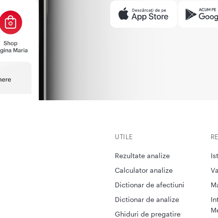
UTILE
R
Rezultate analize
Is
Calculator analize
Va
Dictionar de afectiuni
M
Dictionar de analize
In
Me
Ghiduri de pregatire