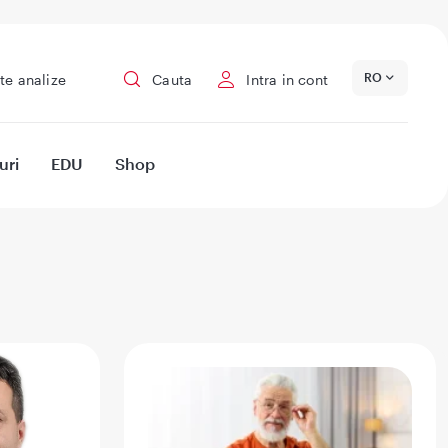
RO
te analize
Cauta
Intra in cont
uri
EDU
Shop