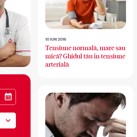
10 IUN 2016
Tensiune normală, mare sau
mică? Ghidul tău în tensiune
arterială