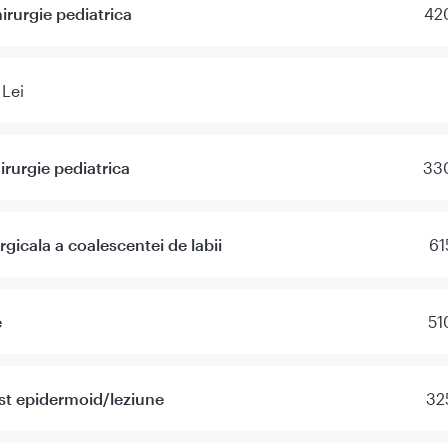
irurgie pediatrica
420
 Lei
irurgie pediatrica
330
rgicala a coalescentei de labii
61
e
51
ist epidermoid/leziune
32