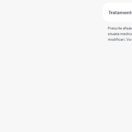
Tratamentu
Preturile afisa
situatia medica
modificari. Va 