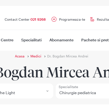
Contact Center
021 9268
Programeaza-te
Rezulta
Centre
Specialitati
Abonamente
Pachete si pret
Acasa
Medici
Dr. Bogdan Mircea Andrei
 Bogdan Mircea An
Specialitate