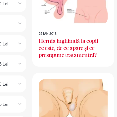
 Lei
25 IAN 2018
Hernia inghinală la copii —
 Lei
ce este, de ce apare și ce
presupune tratamentul?
5 Lei
0 Lei
5 Lei