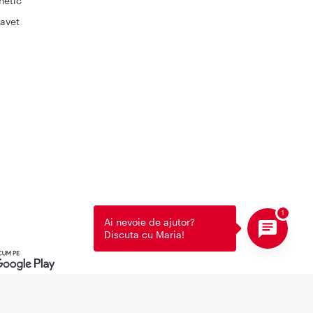
netic
avet
Ai nevoie de ajutor?
Discuta cu Maria!