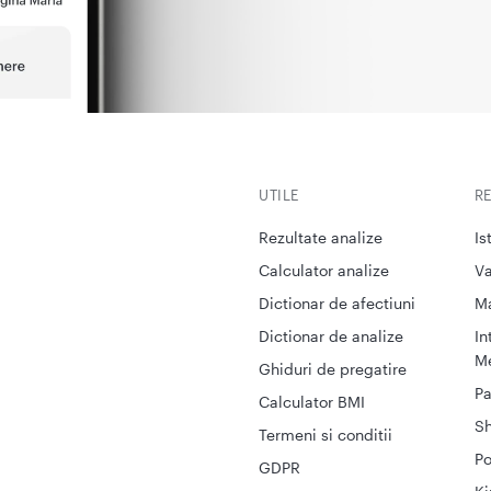
UTILE
R
Rezultate analize
Is
Calculator analize
Va
Dictionar de afectiuni
M
Dictionar de analize
In
Me
Ghiduri de pregatire
Pa
Calculator BMI
S
Termeni si conditii
Po
GDPR