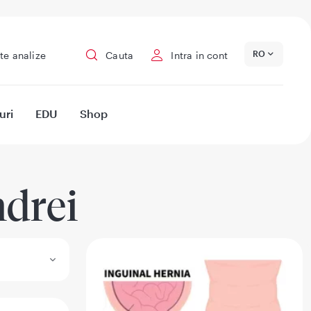
RO
te analize
Cauta
Intra in cont
uri
EDU
Shop
drei