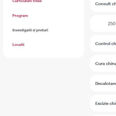
Curriculum Vitae
Consult ch
Program
250
Investigatii si preturi
Control ch
Locatii
Cura chiru
Decalotar
Excizie ch