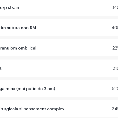
corp strain
340
fire sutura non RM
405
granulom ombilical
22
t
21
ga mica (mai putin de 3 cm)
52
irurgicala si pansament complex
34