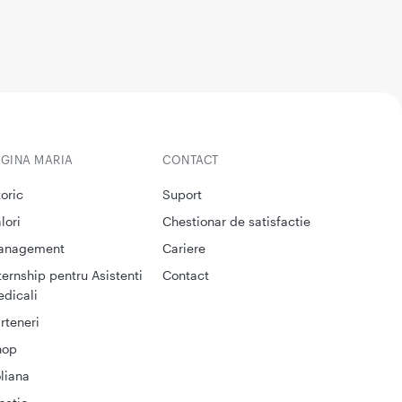
EGINA MARIA
CONTACT
toric
Suport
lori
Chestionar de satisfactie
anagement
Cariere
ternship pentru Asistenti
Contact
dicali
rteneri
hop
liana