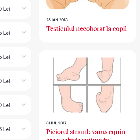
 Lei
25 IAN 2018
Testiculul necoborat la copil
 Lei
5 Lei
0 Lei
0 Lei
31 IUL 2017
5 Lei
Piciorul stramb varus equin