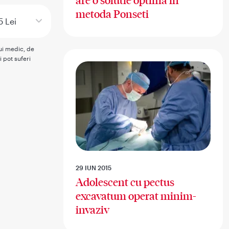
are o solutie optima in
metoda Ponseti
5 Lei
rui medic, de
i pot suferi
29 IUN 2015
Adolescent cu pectus
excavatum operat minim-
invaziv