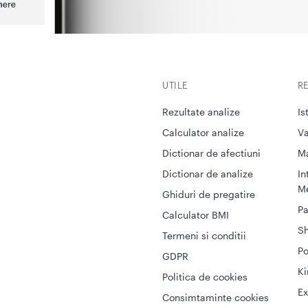
UTILE
R
Rezultate analize
Is
Calculator analize
Va
Dictionar de afectiuni
M
Dictionar de analize
In
Me
Ghiduri de pregatire
Pa
Calculator BMI
S
Termeni si conditii
Po
GDPR
Ki
Politica de cookies
Ex
Consimtaminte cookies