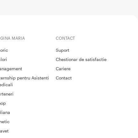
EGINA MARIA
CONTACT
toric
Suport
lori
Chestionar de satisfactie
anagement
Cariere
ternship pentru Asistenti
Contact
dicali
rteneri
hop
liana
netic
avet