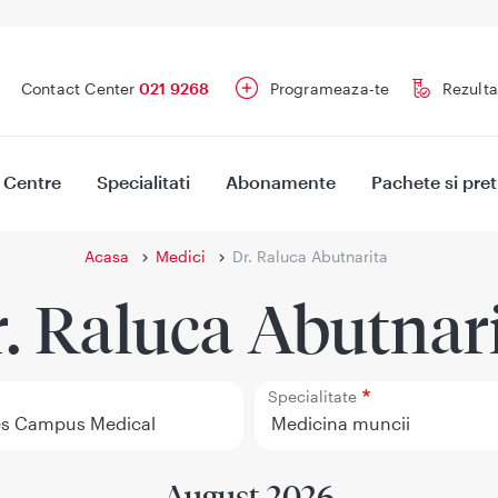
Contact Center
021 9268
Programeaza-te
Rezulta
Centre
Specialitati
Abonamente
Pachete si pret
Acasa
Medici
Dr. Raluca Abutnarita
. Raluca Abutnar
Specialitate
August 2026