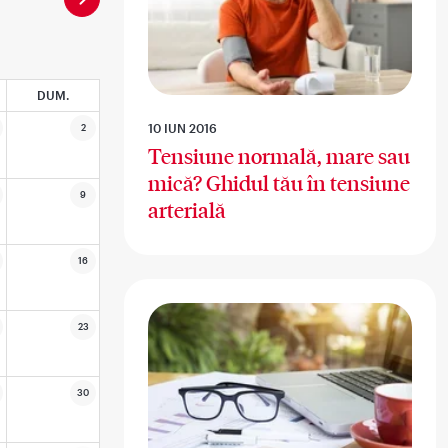
DUM.
10 IUN 2016
2
Tensiune normală, mare sau
mică? Ghidul tău în tensiune
9
arterială
16
23
30