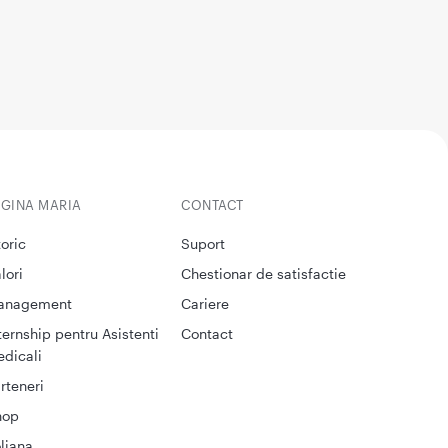
EGINA MARIA
CONTACT
toric
Suport
lori
Chestionar de satisfactie
anagement
Cariere
ternship pentru Asistenti
Contact
dicali
rteneri
hop
liana