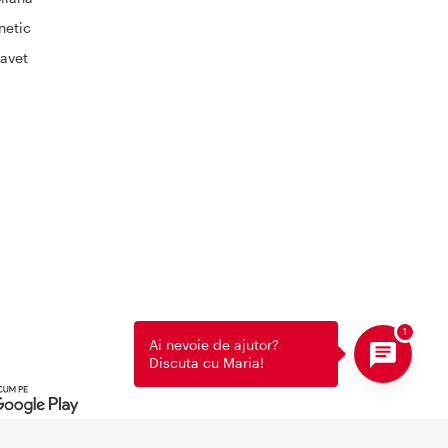
netic
avet
Ai nevoie de ajutor?
Discuta cu Maria!