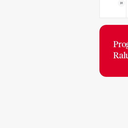
31
Pro
Ral