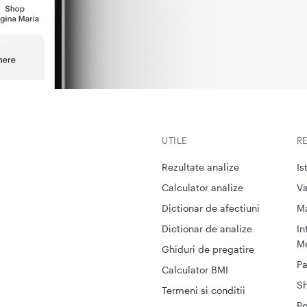
UTILE
R
Rezultate analize
Is
Calculator analize
Va
Dictionar de afectiuni
M
Dictionar de analize
In
Me
Ghiduri de pregatire
Pa
Calculator BMI
S
Termeni si conditii
Po