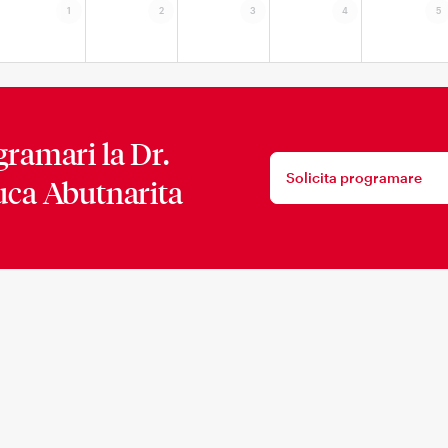
1
2
3
4
5
gramari la
Dr.
Solicita programare
uca Abutnarita