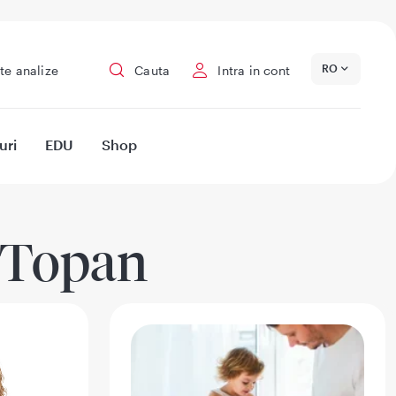
RO
te analize
Cauta
Intra in cont
uri
EDU
Shop
a Topan