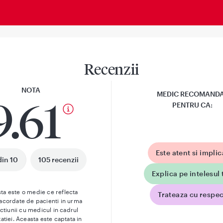
Recenzii
NOTA
MEDIC RECOMAND
9.61
PENTRU CA:
Este atent si implic
din 10
105 recenzii
Explica pe intelesul 
ta este o medie ce reflecta
Trateaza cu respec
 acordate de pacienti in urma
actiunii cu medicul in cadrul
atiei. Aceasta este captata in