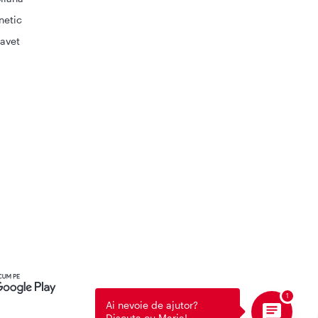
netic
avet
Ai nevoie de ajutor?
Discuta cu Maria!