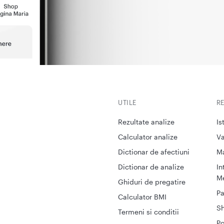
UTILE
R
Rezultate analize
Is
Calculator analize
Va
Dictionar de afectiuni
M
Dictionar de analize
In
Me
Ghiduri de pregatire
Pa
Calculator BMI
S
Termeni si conditii
Po