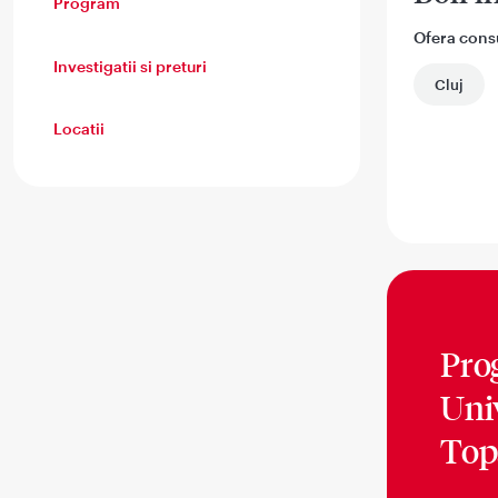
Program
Ofera consul
Investigatii si preturi
Cluj
Locatii
Pro
Univ
Top