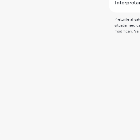
Interpreta
Preturile afisa
situatia medica
modificari. Va 