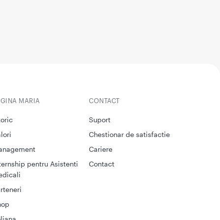
EGINA MARIA
CONTACT
toric
Suport
lori
Chestionar de satisfactie
anagement
Cariere
ternship pentru Asistenti
Contact
dicali
rteneri
hop
liana