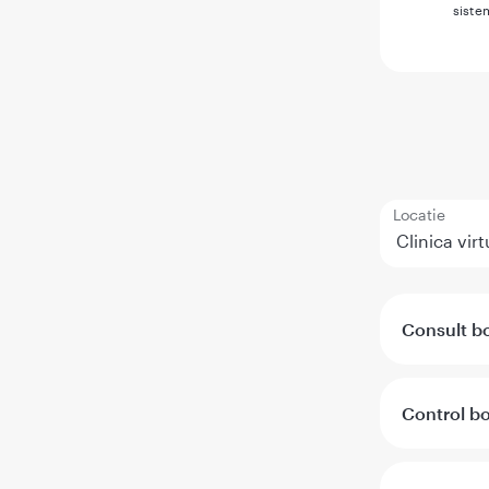
siste
Locatie
Consult bo
Control bo