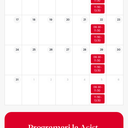
11:50
11:50 -
13:50
17
18
19
20
21
22
23
09:30 -
11:50
11:50 -
13:50
24
25
26
27
28
29
30
09:30 -
11:50
11:50 -
13:50
31
1
2
3
4
5
6
09:30 -
11:50
11:50 -
13:50
Programari la
Asist.