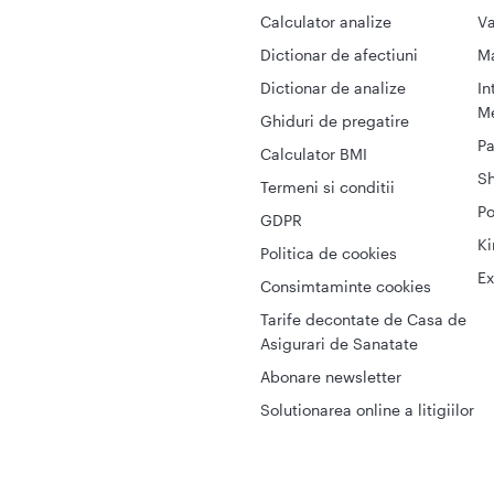
Calculator analize
Va
Dictionar de afectiuni
M
Dictionar de analize
In
Me
Ghiduri de pregatire
Pa
Calculator BMI
S
Termeni si conditii
Po
GDPR
Ki
Politica de cookies
Ex
Consimtaminte cookies
Tarife decontate de Casa de
Asigurari de Sanatate
Abonare newsletter
Solutionarea online a litigiilor