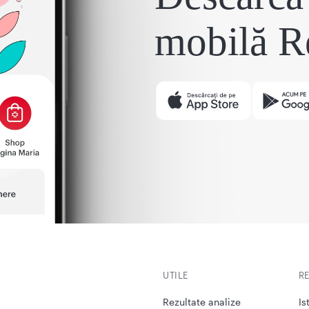
mobilă R
UTILE
R
Rezultate analize
Is