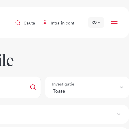
Locatii
RO
Cauta
Intra in cont
ile
Investigatie