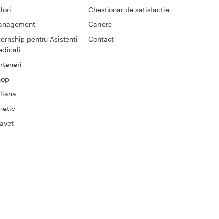
lori
Chestionar de satisfactie
anagement
Cariere
ternship pentru Asistenti
Contact
dicali
rteneri
hop
liana
netic
avet