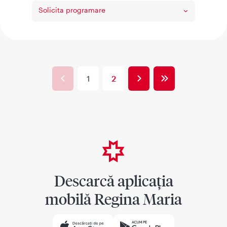
Solicita programare
Paginare
Pagina
Pagina
Ultima
Pagina
1
Page
2
anterioară
următoare
pagină
curentă
Descarcă aplicația
mobilă Regina Maria