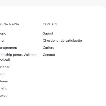
EGINA MARIA
CONTACT
toric
Suport
lori
Chestionar de satisfactie
anagement
Cariere
ternship pentru Asistenti
Contact
dicali
rteneri
hop
liana
netic
avet