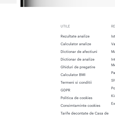
UTILE
R
Rezultate analize
Is
Calculator analize
Va
Dictionar de afectiuni
M
Dictionar de analize
In
Me
Ghiduri de pregatire
Pa
Calculator BMI
S
Termeni si conditii
Po
GDPR
Ki
Politica de cookies
Ex
Consimtaminte cookies
Tarife decontate de Casa de