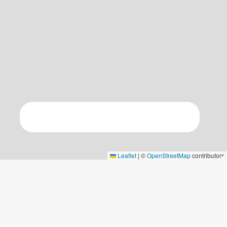
Leaflet
|
©
OpenStreetMap
contributors