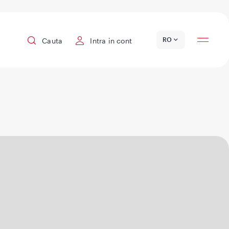
Locatii
RO
Cauta
Intra in cont