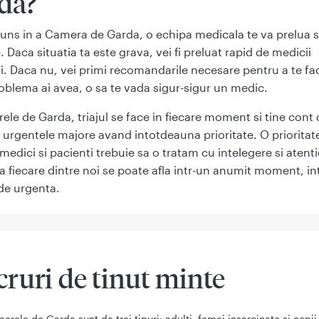
da?
uns in a Camera de Garda, o echipa medicala te va prelua 
. Daca situatia ta este grava, vei fi preluat rapid de medicii
ui. Daca nu, vei primi recomandarile necesare pentru a te fa
oblema ai avea, o sa te vada sigur-sigur un medic.
ele de Garda, triajul se face in fiecare moment si tine cont 
, urgentele majore avand intotdeauna prioritate. O prioritat
 medici si pacienti trebuie sa o tratam cu intelegere si atenti
a fiecare dintre noi se poate afla intr-un anumit moment, in
 de urgenta.
cruri de tinut minte
erele de Garda sunt de trei tipuri: adulti, femei insarcinate si copii.