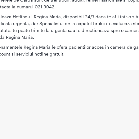
tacta la numarul 021 9942.
leaza Hotline-ul Regina Maria, disponibil 24/7 daca te afli intr-o sit
icala urgenta, dar Specialistul de la capatul firului iti evalueaza st
atate, te poate trimite la urgenta sau te directioneaza spre o camer
da Regina Maria.
namentele Regina Maria le ofera pacientilor acces in camera de ga
count si serviciul hotline gratuit.