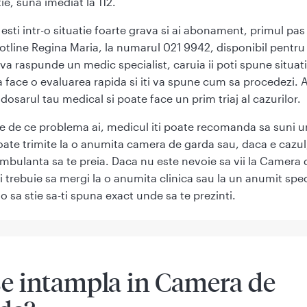
ie, suna imediat la 112.
esti intr-o situatie foarte grava si ai abonament, primul pas
hotline Regina Maria, la numarul 021 9942, disponibil pentru 
i va raspunde un medic specialist, caruia ii poti spune situati
 va face o evaluarea rapida si iti va spune cum sa procedezi. 
 dosarul tau medical si poate face un prim triaj al cazurilor.
ie de ce problema ai, medicul iti poate recomanda sa suni u
poate trimite la o anumita camera de garda sau, daca e cazul
ambulanta sa te preia. Daca nu este nevoie sa vii la Camera 
i trebuie sa mergi la o anumita clinica sau la un anumit spec
o sa stie sa-ti spuna exact unde sa te prezinti.
se intampla in Camera de