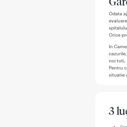
Gar
Odata aj
evaluare
spitalul
Orice pr
In Camer
cazurile
noi toti,
Pentru c
situatie
3 lu
Cam