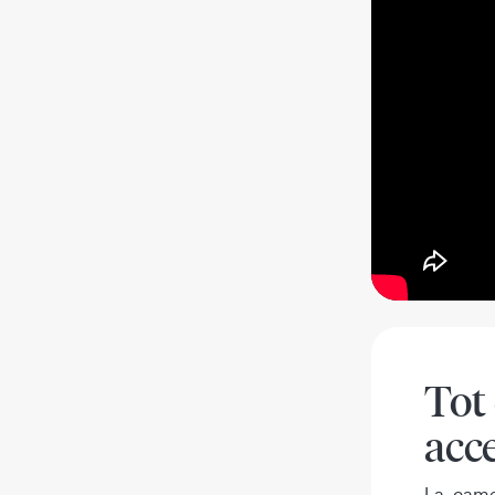
Tot 
acce
La camer