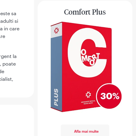
Comfort Plus
 este sa
adulti si
a in care
Are
rgent la
, poate
de
ialist,
Afla mai multe