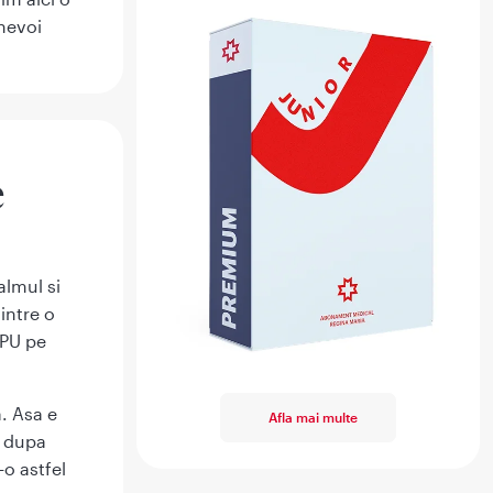
 nevoi
e
almul si
intre o
UPU pe
. Asa e
Afla mai multe
, dupa
-o astfel