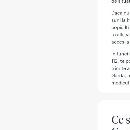
de situat
Daca nu 
suni la 
copii. It
te afli,
acces la
In funct
112, te 
trimite 
Garda, c
medicul 
Ce 