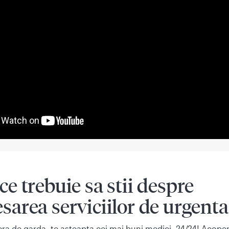
ce trebuie sa stii despre
sarea serviciilor de urgenta
a de garda, te asteapta cei mai buni medici, 24/24! Acoper