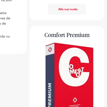
Afla mai multe
uatie
area de
a de
Comfort Premium
rda cu