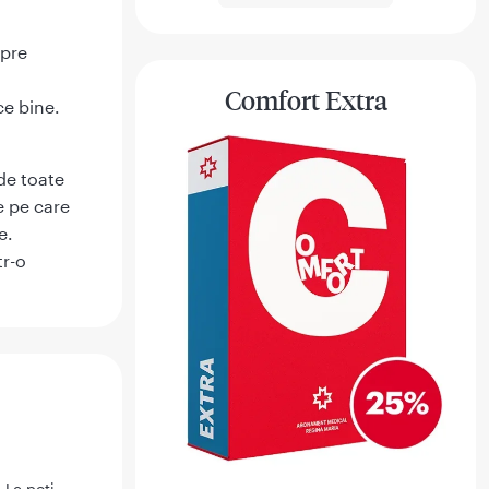
spre
Comfort Extra
ce bine.
de toate
e pe care
e.
tr-o
 Le poti