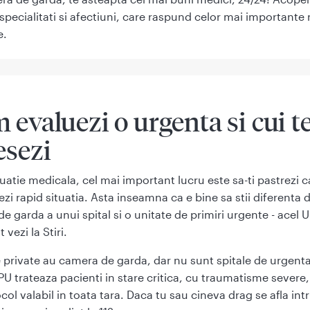
 specialitati si afectiuni, care raspund celor mai importante
e.
 evaluezi o urgenta si cui t
esezi
ituatie medicala, cel mai important lucru este sa-ti pastrezi c
ezi rapid situatia. Asta inseamna ca e bine sa stii diferenta d
e garda a unui spital si o unitate de primiri urgente - acel 
t vezi la Stiri.
e private au camera de garda, dar nu sunt spitale de urgenta
PU trateaza pacienti in stare critica, cu traumatisme severe
col valabil in toata tara. Daca tu sau cineva drag se afla intr