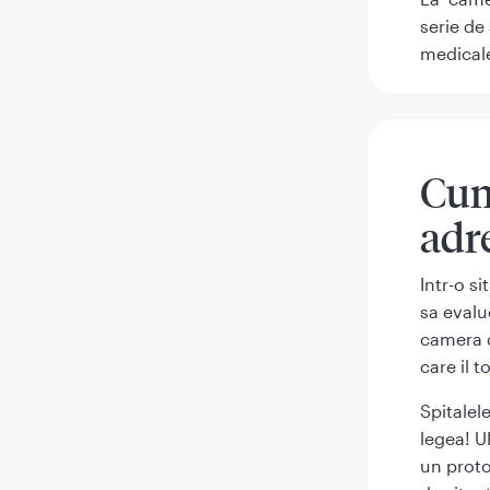
serie de
medical
Cum
adr
Intr-o s
sa evalu
camera d
care il to
Spitalel
legea! U
un proto