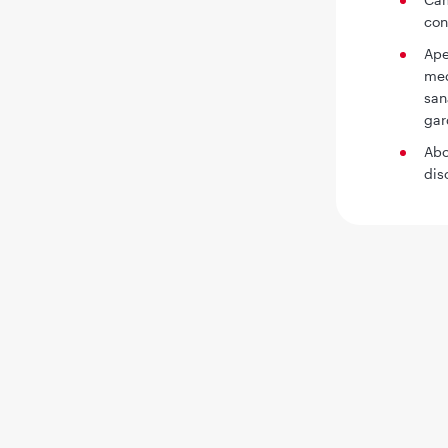
con
Ape
med
san
gar
Abo
dis