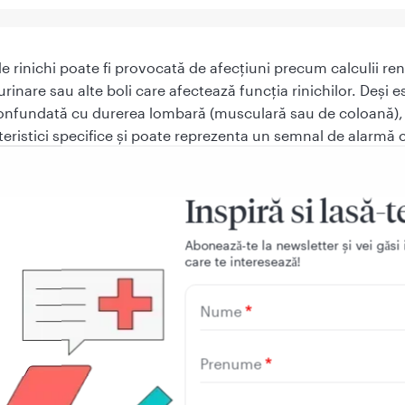
e rinichi poate fi provocată de afecțiuni precum calculii ren
 urinare sau alte boli care afectează funcția rinichilor. Deși e
onfundată cu durerea lombară (musculară sau de coloană),
teristici specifice și poate reprezenta un semnal de alarmă 
evaluare medicală. Identificarea cauzei este esențială pentr
 tratamentului potrivit și prevenirea complicațiilor.
Inspiră si lasă-t
e să știi acum despre durerea de rinichi:
Aboneazǎ-te la newsletter și vei gǎsi 
rea de rinichi este localizată, de regulă, sub coaste, în partea din s
care te intereseazǎ!
chiului, pe una sau pe ambele părți ale coloanei vertebrale.
stigațiile recomandate includ analize de sânge și urină, precum și e
Nume
tomografia computerizată.
amentul diferă în funcție de cauza durerii și poate include medicam
Prenume
eduri urologice sau intervenții chirurgicale.