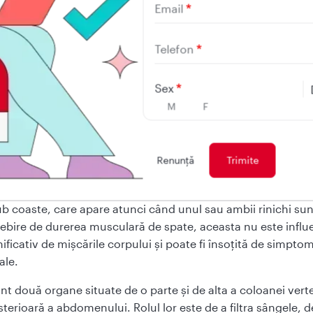
Email
e simptome, precum febra asociată cu durerea de rinichi, imposibil
a sau colica renală severă, reprezintă urgențe medicale.
Telefon
 în cele ce urmează cum se diagnostichează durerea de rini
 există la REGINA MARIA, lider în calitatea serviciilor medica
Sex
M
F
te durerea de rinichi?
Renunţă
 rinichi este o durere resimțită în regiunea lombară superi
b coaste, care apare atunci când unul sau ambii rinichi sunt
ebire de durerea musculară de spate, aceasta nu este influe
icativ de mișcările corpului și poate fi însoțită de simpto
ale.
unt două organe situate de o parte și de alta a coloanei verte
terioară a abdomenului. Rolul lor este de a filtra sângele, d