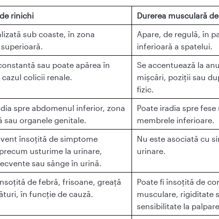
de rinichi
Durerea musculară de
alizată sub coaste, în zona
Apare, de regulă, în p
superioară.
inferioară a spatelui.
 constantă sau poate apărea în
Se accentuează la an
n cazul colicii renale.
mișcări, poziții sau du
fizic.
adia spre abdomenul inferior, zona
Poate iradia spre fese
ă sau organele genitale.
membrele inferioare.
cvent însoțită de simptome
Nu este asociată cu 
 precum usturime la urinare,
urinare.
frecvente sau sânge în urină.
însoțită de febră, frisoane, greață
Poate fi însoțită de co
ături, în funcție de cauză.
musculare, rigiditate 
sensibilitate la palpare