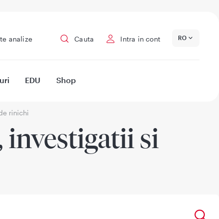
RO
te analize
Cauta
Intra in cont
uri
EDU
Shop
de rinichi
investigatii si