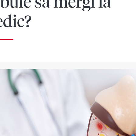
ebuie să mergi la
dic?