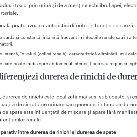
odușii toxici prin urină și de a menține echilibrul apei, electro
rteriale.
nală poate avea caracteristici diferite, în funcție de cauză:
e surdă și constantă, întâlnită frecvent în infecțiile renale sau în alte
matorii;
e intensă, în valuri (colică renală), caracteristică eliminării unui calc
e care poate iradia spre abdomenul inferior, flanc sau regiunea ingh
ferențiezi durerea de rinichi de dure
, durerea de rinichi este localizată mai sus, sub coaste, și e
însoțită de simptome urinare sau generale, în timp ce durer
de spate este influențată de mișcare și apare fără manifest
afecțiunilor renale.
arativ între durerea de rinichi și durerea de spate