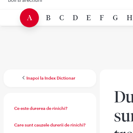
A
B
C
D
E
F
G
H
Inapoi la Index Dictionar
Du
Ce este durerea de rinichi?
su
Care sunt cauzele durerii de rinichi?