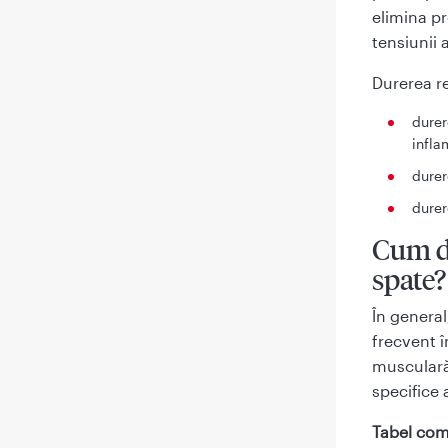
elimina pr
tensiunii a
Durerea re
durer
infla
durer
durer
Cum di
spate?
În general
frecvent 
musculară 
specifice 
Tabel comp