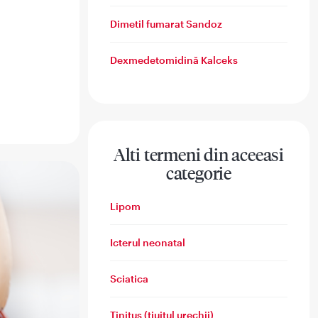
Dimetil fumarat Sandoz
Dexmedetomidină Kalceks
Alti termeni din aceeasi
categorie
Lipom
Icterul neonatal
Sciatica
Tinitus (țiuitul urechii)