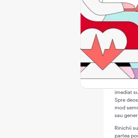
Unel
urin
Descoperă
tratament
Ce es
Durerea de
imediat su
Spre deos
mod semnif
sau gener
Rinichii s
partea pos