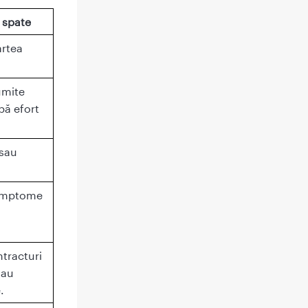
 spate
artea
umite
pă efort
 sau
simptome
ntracturi
sau
.