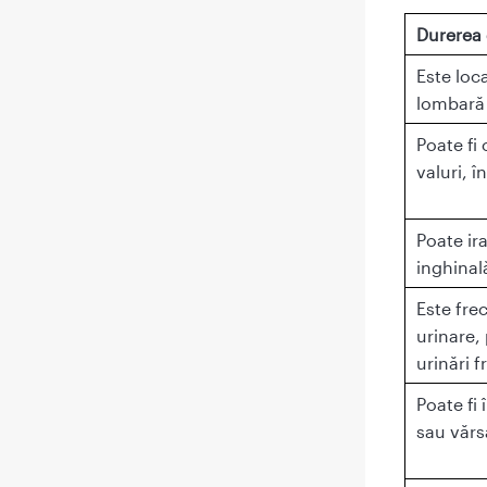
Durerea 
Este loc
lombară 
Poate fi
valuri, î
Poate ir
inghinal
Este fre
urinare,
urinări 
Poate fi 
sau vărs