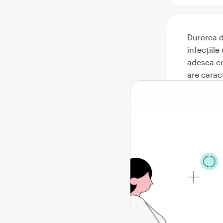
Durerea d
infecțiile
adesea c
are carac
necesită 
stabilirea
Ce trebui
Dure
trun
Inve
sau 
Trat
proc