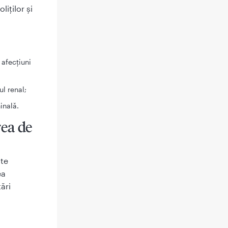
liților și
 afecțiuni
ul renal;
inală.
rea de
ste
ea
ări