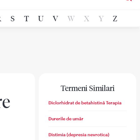
R
S
T
U
V
W
X
Y
Z
Termeni Similari
re
Diclorhidrat de betahistină Terapia
Durerile de umăr
Distimia (depresia nevrotica)