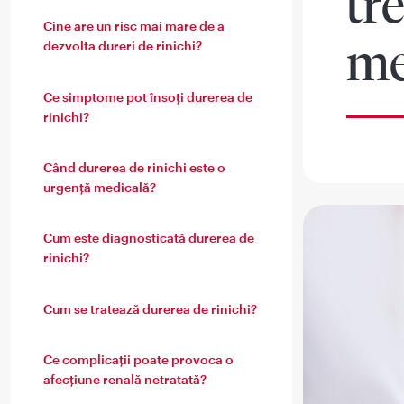
tr
Cine are un risc mai mare de a
me
dezvolta dureri de rinichi?
Ce simptome pot însoți durerea de
rinichi?
Când durerea de rinichi este o
urgență medicală?
Cum este diagnosticată durerea de
rinichi?
Cum se tratează durerea de rinichi?
Ce complicații poate provoca o
afecțiune renală netratată?