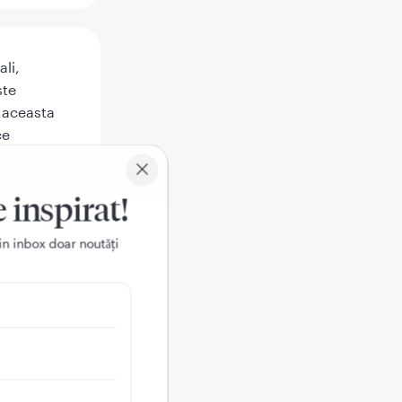
ali,
ste
 aceasta
ce
u
e inspirat!
in inbox doar noutǎți
pate a
cografia
ente,