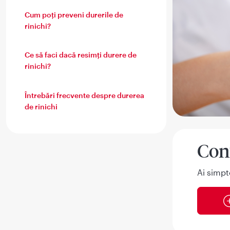
Cum poți preveni durerile de
rinichi?
Ce să faci dacă resimți durere de
rinichi?
Întrebări frecvente despre durerea
de rinichi
Con
Ai simpt