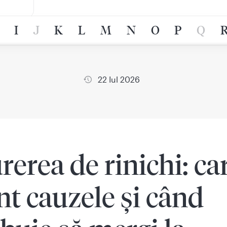
I
J
K
L
M
N
O
P
Q
22 Iul 2026
rerea de rinichi: ca
nt cauzele și când