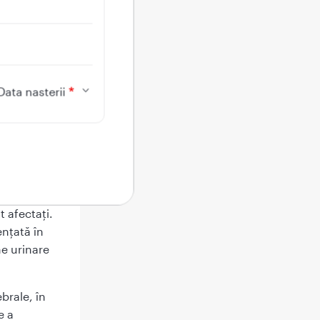
itatea de a
chi și ce
le.
Data nasterii
oară,
 afectați.
nțată în
me urinare
brale, în
e a