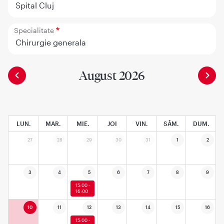
Spital Cluj
Specialitate
Chirurgie generala
August 2026
LUN.
MAR.
MIE.
JOI
VIN.
SÂM.
DUM.
27
28
29
30
31
1
2
3
4
5
6
7
8
9
15:00 -
16:00
10
11
12
13
14
15
16
15:00 -