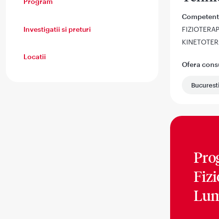
Program
Competent
Investigatii si preturi
FIZIOTERAP
KINETOTER
Locatii
Ofera consul
Bucurest
Pro
Fiz
Lum