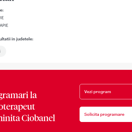
e:
IE
APIE
tatii in judetele:
i
Vezi program
gramari la
ioterapeut
Solicita programare
inita Ciobanel