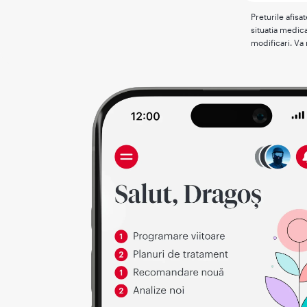
Preturile afisa
situatia medica
modificari. Va 