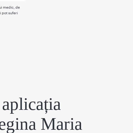
rui medic, de
i pot suferi
aplicația
egina Maria