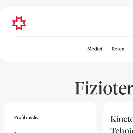
Medici
Retea
Fiziote
Kinet
Profil medic
Tehni