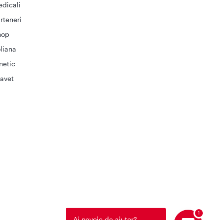
dicali
rteneri
hop
liana
netic
avet
Ai nevoie de ajutor?