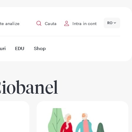
RO
te analize
Cauta
Intra in cont
uri
EDU
Shop
Ciobanel