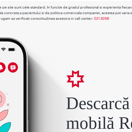
te pe site sunt cele standard. In functie de gradul profesional si experienta fieca
la concreta a pacientului si de politica comerciala companiei, acestea pot varia s
rugam sa verificati corectitudinea acestora in call center:
021.9268
Descarcă 
mobilă R