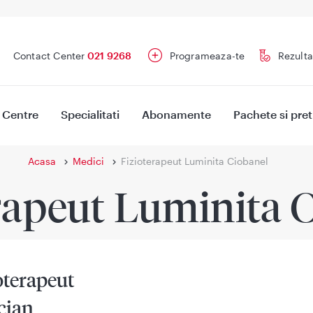
Contact Center
021 9268
Programeaza-te
Rezulta
Centre
Specialitati
Abonamente
Pachete si pret
Acasa
Medici
Fizioterapeut Luminita Ciobanel
rapeut Luminita 
oterapeut
cian