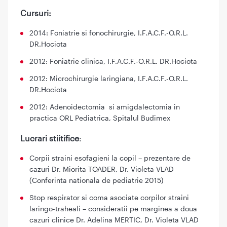
Cursuri:
2014: Foniatrie si fonochirurgie, I.F.A.C.F.-O.R.L.
DR.Hociota
2012: Foniatrie clinica, I.F.A.C.F.-O.R.L. DR.Hociota
2012: Microchirurgie laringiana, I.F.A.C.F.-O.R.L.
DR.Hociota
2012: Adenoidectomia si amigdalectomia in
practica ORL Pediatrica, Spitalul Budimex
Lucrari stiitifice
:
Corpii straini esofagieni la copil – prezentare de
cazuri Dr. Miorita TOADER, Dr. Violeta VLAD
(Conferinta nationala de pediatrie 2015)
Stop respirator si coma asociate corpilor straini
laringo-traheali – consideratii pe marginea a doua
cazuri clinice Dr. Adelina MERTIC, Dr. Violeta VLAD