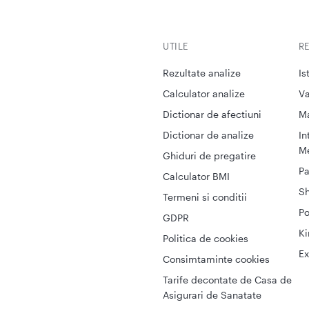
UTILE
R
Rezultate analize
Is
Calculator analize
Va
Dictionar de afectiuni
M
Dictionar de analize
In
Me
Ghiduri de pregatire
Pa
Calculator BMI
S
Termeni si conditii
Po
GDPR
Ki
Politica de cookies
Ex
Consimtaminte cookies
Tarife decontate de Casa de
Asigurari de Sanatate