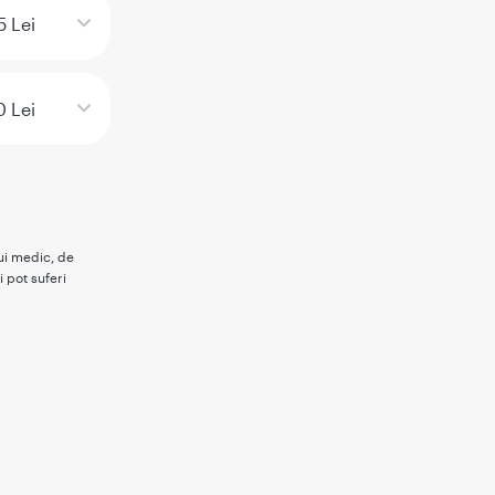
5 Lei
0 Lei
rui medic, de
i pot suferi