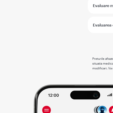
Evaluare m
Evaluarea c
Preturile afisa
situatia medica
modificari. Va 