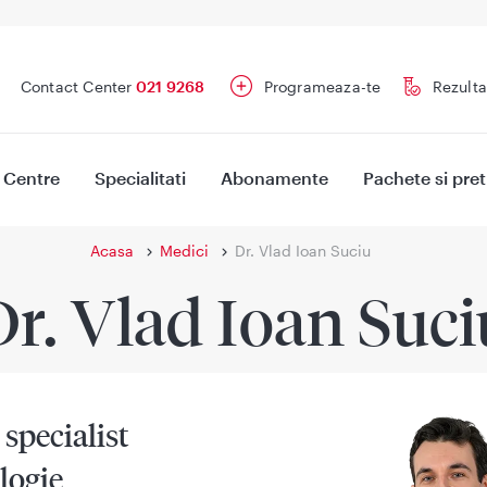
Contact Center
021 9268
Programeaza-te
Rezulta
Centre
Specialitati
Abonamente
Pachete si pret
Acasa
Medici
Dr. Vlad Ioan Suciu
Dr. Vlad Ioan Suci
specialist
logie