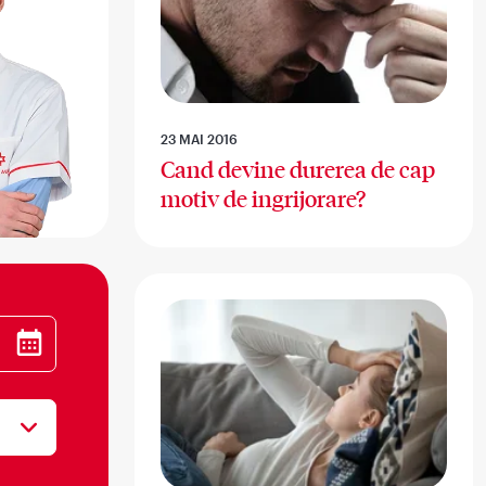
23 MAI 2016
Cand devine durerea de cap
motiv de ingrijorare?