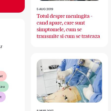
5 AUG 2019
Totul despre meningita -
cand apare, care sunt
simptomele, cum se
transmite si cum se trateaza
AT
at
tau
t
8 MAR 2017