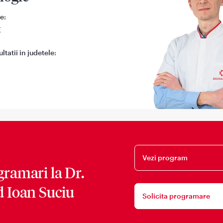
e:
E
tatii in judetele:
Vezi program
gramari la
Dr.
d Ioan Suciu
Solicita programare