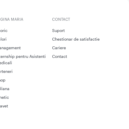
EGINA MARIA
CONTACT
toric
Suport
lori
Chestionar de satisfactie
anagement
Cariere
ternship pentru Asistenti
Contact
dicali
rteneri
hop
liana
netic
avet