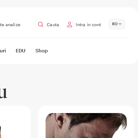
RO
te analize
Cauta
Intra in cont
uri
EDU
Shop
u