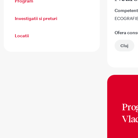
Program
Competent
Investigatii si preturi
ECOGRAFI
Ofera consul
Locatii
Cluj
Pro
Vla