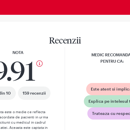
Recenzii
NOTA
MEDIC RECOMAND
9.91
PENTRU CA:
Este atent si implic
din 10
159 recenzii
Explica pe intelesul 
ta este o medie ce reflecta
Trateaza cu respec
 acordate de pacienti in urma
actiunii cu medicul in cadrul
atiei. Aceasta este captata in