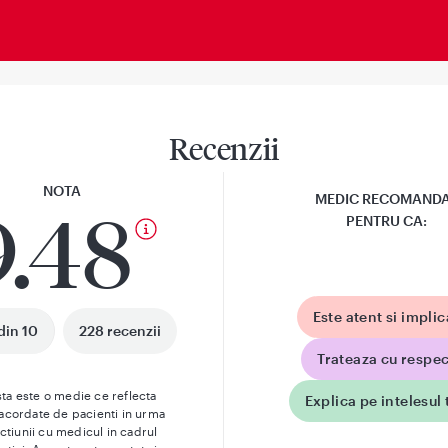
Recenzii
NOTA
MEDIC RECOMAND
9.48
PENTRU CA:
Este atent si implic
din 10
228 recenzii
Trateaza cu respec
ta este o medie ce reflecta
Explica pe intelesul 
 acordate de pacienti in urma
actiunii cu medicul in cadrul