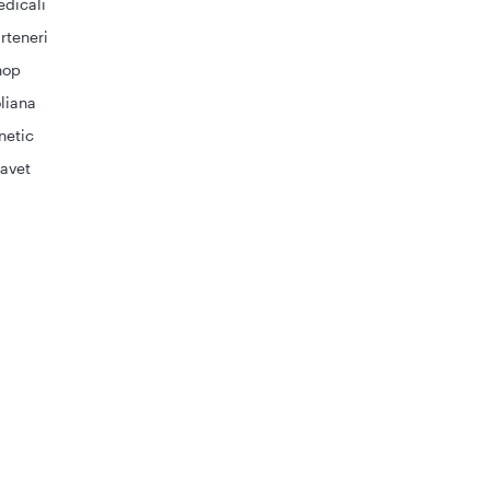
dicali
rteneri
hop
liana
netic
avet