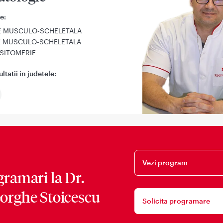
e:
E MUSCULO-SCHELETALA
IE MUSCULO-SCHELETALA
SITOMERIE
tatii in judetele:
Vezi program
gramari la
Dr.
orghe Stoicescu
Solicita programare