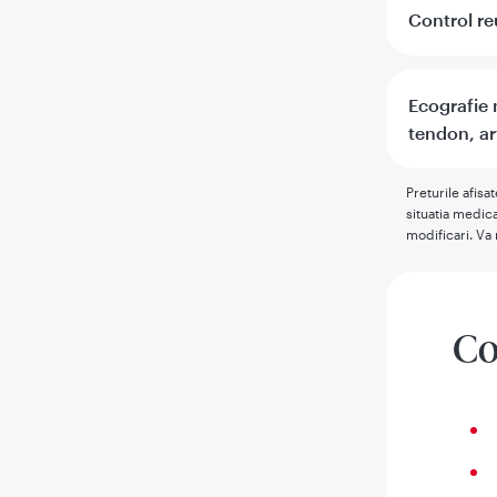
Control r
Ecografie
tendon, ar
Preturile afisa
situatia medica
modificari. Va 
Co