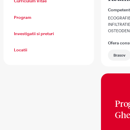
Curriculum Vitae
Competent
Program
ECOGRAFI
INFILTRAT
OSTEODEN
Investigatii si preturi
Ofera consul
Locatii
Brasov
Pro
Ghe