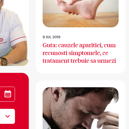
9 IUL 2019
Guta: cauzele aparitiei, cum
recunosti simptomele, ce
tratament trebuie sa urmezi