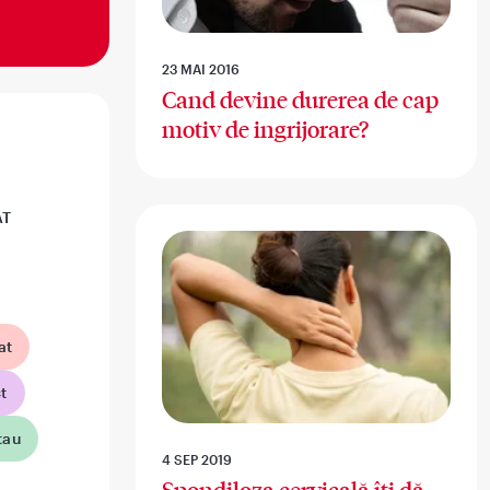
23 MAI 2016
Cand devine durerea de cap
motiv de ingrijorare?
AT
at
t
tau
4 SEP 2019