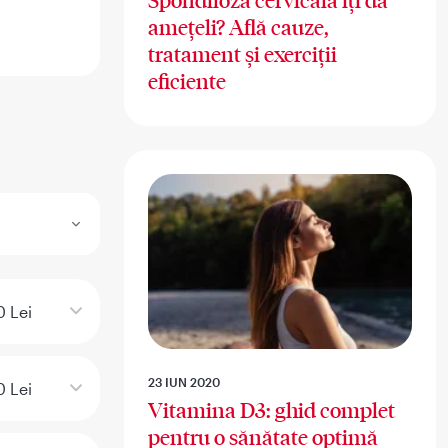
Spondiloza cervicală îți dă
amețeli? Află cauze,
tratament și exerciții
eficiente
 Lei
23 IUN 2020
 Lei
Vitamina D3: ghid complet
pentru o sănătate optimă