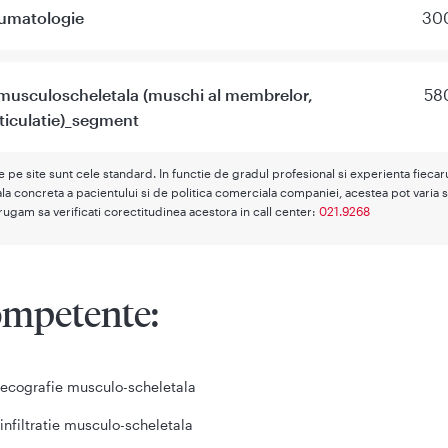
eumatologie
300
 musculoscheletala (muschi al membrelor,
580
ticulatie)_segment
te pe site sunt cele standard. In functie de gradul profesional si experienta fieca
la concreta a pacientului si de politica comerciala companiei, acestea pot varia s
rugam sa verificati corectitudinea acestora in call center:
021.9268
mpetente:
ecografie musculo-scheletala
infiltratie musculo-scheletala