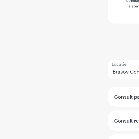
consult
siste
Locatie
Consult p
Consult r