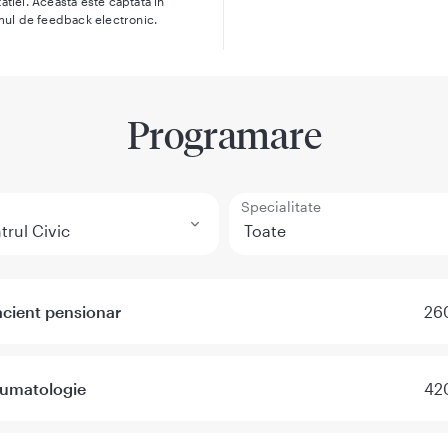
atiei. Aceasta este captata in
mul de feedback electronic.
Programare
Specialitate
acient pensionar
260
eumatologie
420