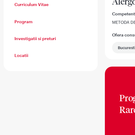
Alergo
Curriculum Vitae
Competent
Program
METODA DE
Ofera consul
Investigatii si preturi
Bucurest
Locatii
Pro
Rar