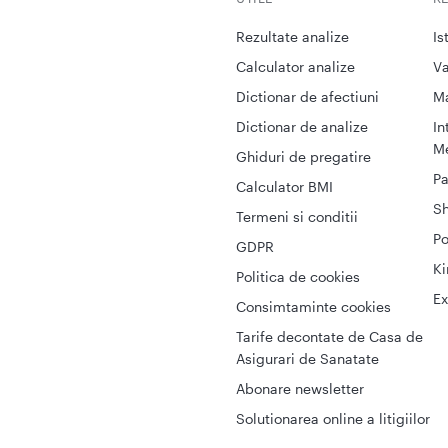
Rezultate analize
Is
Calculator analize
Va
Dictionar de afectiuni
M
Dictionar de analize
In
Me
Ghiduri de pregatire
Pa
Calculator BMI
S
Termeni si conditii
Po
GDPR
Ki
Politica de cookies
Ex
Consimtaminte cookies
Tarife decontate de Casa de
Asigurari de Sanatate
Abonare newsletter
Solutionarea online a litigiilor