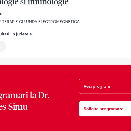
logie si imunologie
e:
 TERAPIE CU UNDA ELECTROMEGNETICA
tatii in judetele:
i
Vezi program
gramari la
Dr.
es Simu
Solicita programare