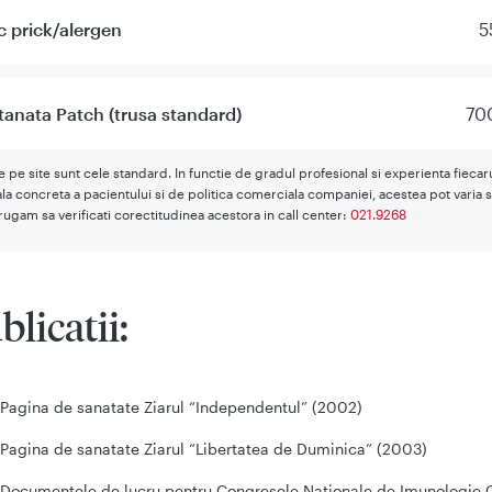
ic prick/alergen
5
tanata Patch (trusa standard)
700
te pe site sunt cele standard. In functie de gradul profesional si experienta fieca
la concreta a pacientului si de politica comerciala companiei, acestea pot varia s
rugam sa verificati corectitudinea acestora in call center:
021.9268
blicatii:
Pagina de sanatate Ziarul “Independentul” (2002)
Pagina de sanatate Ziarul “Libertatea de Duminica” (2003)
Documentele de lucru pentru Congresele Nationale de Imunologie C