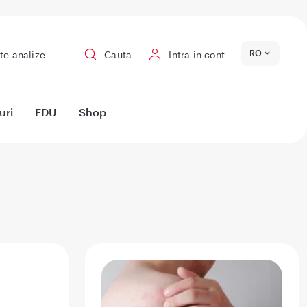
RO
te analize
Cauta
Intra in cont
uri
EDU
Shop