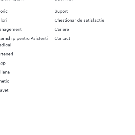
toric
Suport
lori
Chestionar de satisfactie
anagement
Cariere
ternship pentru Asistenti
Contact
dicali
rteneri
hop
liana
netic
avet