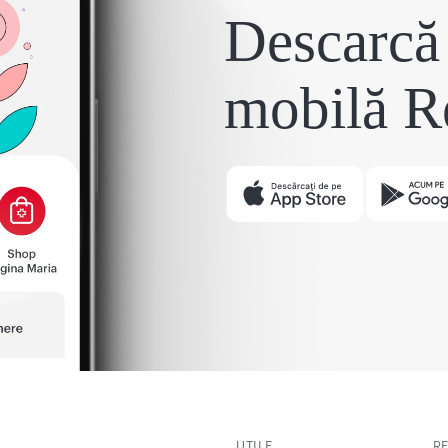
Descarcă 
mobilă R
UTILE
R