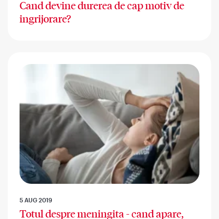
Cand devine durerea de cap motiv de
ingrijorare?
5 AUG 2019
Totul despre meningita - cand apare,