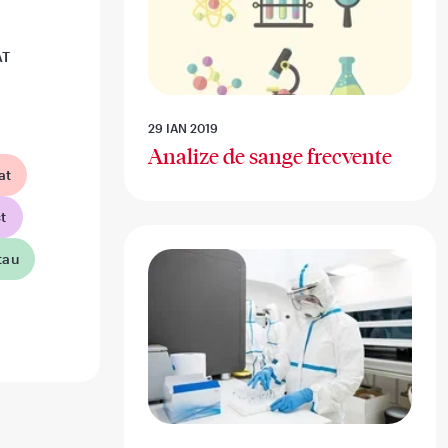
AT
29 IAN 2019
Analize de sange frecvente
at
t
tau