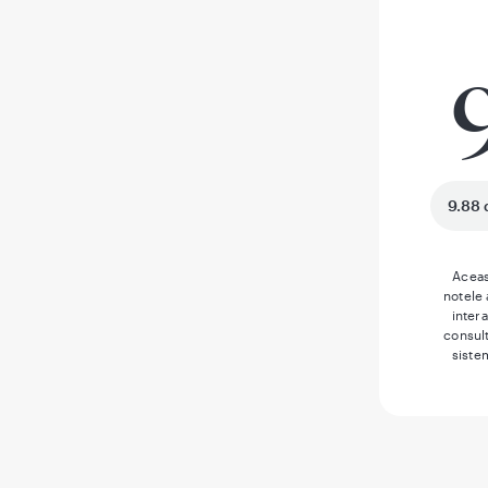
9.88 
Aceas
notele
inter
consult
siste