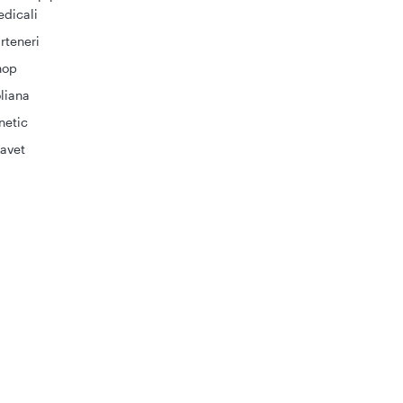
dicali
rteneri
hop
liana
netic
avet