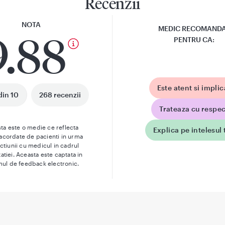
Recenzii
NOTA
MEDIC RECOMAND
9.88
PENTRU CA:
Este atent si implic
din 10
268 recenzii
Trateaza cu respec
ta este o medie ce reflecta
Explica pe intelesul 
 acordate de pacienti in urma
actiunii cu medicul in cadrul
atiei. Aceasta este captata in
mul de feedback electronic.