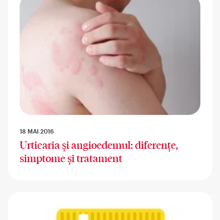
18 MAI 2016
Urticaria și angioedemul: diferențe,
simptome și tratament