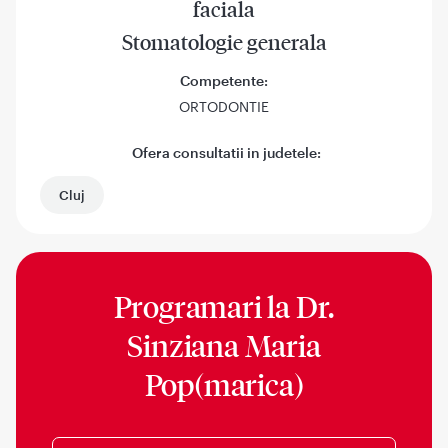
faciala
Stomatologie generala
Competente:
ORTODONTIE
Ofera consultatii in judetele:
Cluj
Programari la
Dr.
Sinziana Maria
Pop(marica)