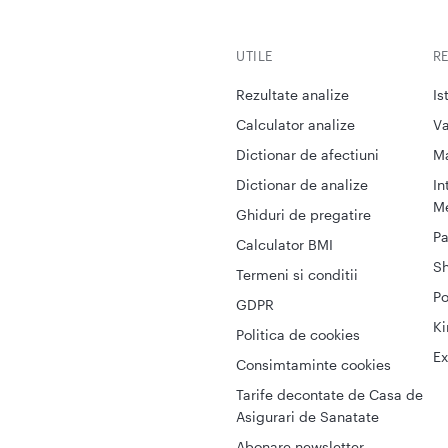
UTILE
R
Rezultate analize
Is
Calculator analize
Va
Dictionar de afectiuni
M
Dictionar de analize
In
Me
Ghiduri de pregatire
Pa
Calculator BMI
S
Termeni si conditii
Po
GDPR
Ki
Politica de cookies
Ex
Consimtaminte cookies
Tarife decontate de Casa de
Asigurari de Sanatate
Abonare newsletter