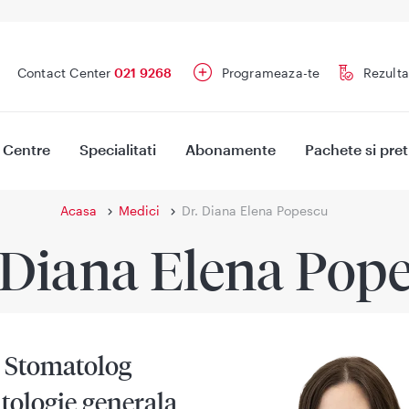
Contact Center
021 9268
Programeaza-te
Rezulta
Centre
Specialitati
Abonamente
Pachete si pret
Acasa
Medici
Dr. Diana Elena Popescu
 Diana Elena Pop
 Stomatolog
tologie generala