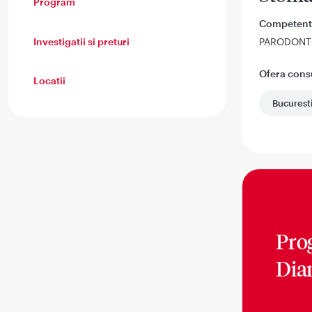
Program
Competent
Investigatii si preturi
PARODONT
Ofera consul
Locatii
Bucurest
Pro
Dia