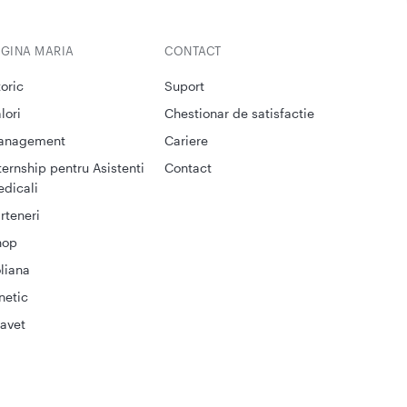
EGINA MARIA
CONTACT
toric
Suport
lori
Chestionar de satisfactie
anagement
Cariere
ternship pentru Asistenti
Contact
dicali
rteneri
hop
liana
netic
avet