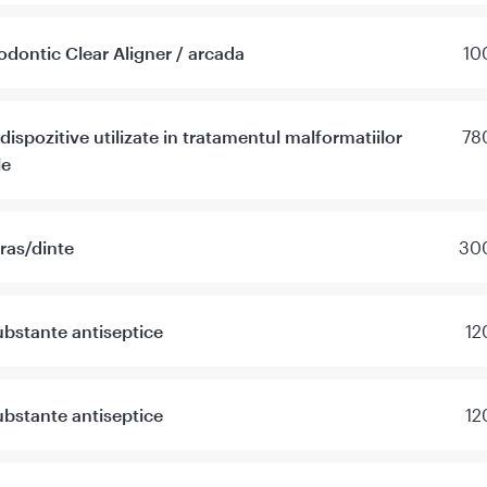
odontic Clear Aligner / arcada
10
dispozitive utilizate in tratamentul malformatiilor
78
le
tras/dinte
300
ubstante antiseptice
12
ubstante antiseptice
12