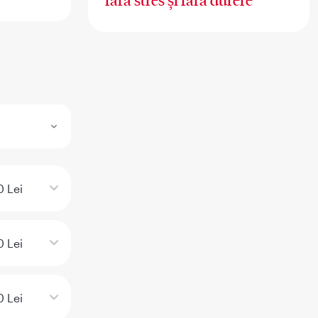
fără stres și fără durere
 Lei
 Lei
 Lei