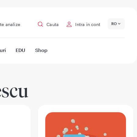
RO
te analize
Cauta
Intra in cont
uri
EDU
Shop
escu