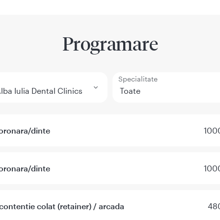
Programare
Specialitate
oronara/dinte
1000
oronara/dinte
1000
contentie colat (retainer) / arcada
480