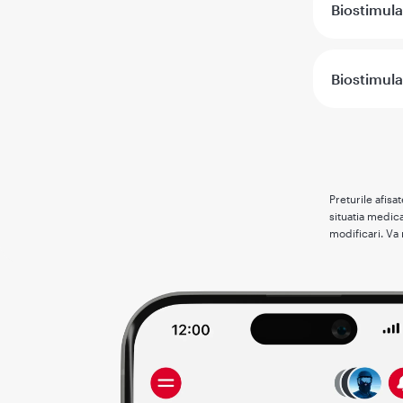
Biostimula
Biostimula
Preturile afisa
situatia medica
modificari. Va 