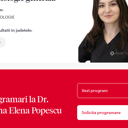
e:
OLOGIE
tatii in judetele:
i
Vezi program
gramari la
Dr.
na Elena Popescu
Solicita programare