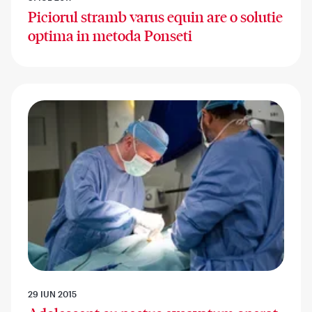
Piciorul stramb varus equin are o solutie
optima in metoda Ponseti
29 IUN 2015