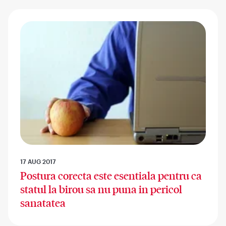
17 AUG 2017
Postura corecta este esentiala pentru ca
statul la birou sa nu puna in pericol
sanatatea