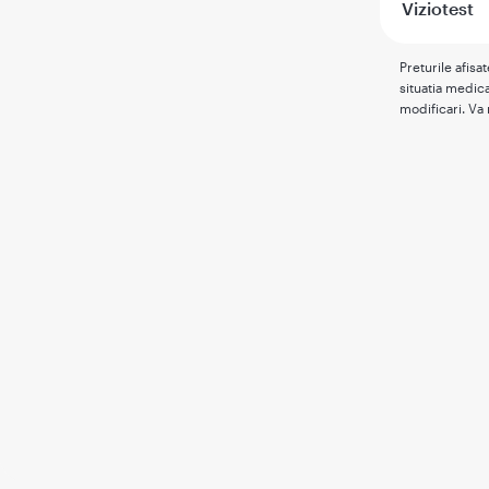
Viziotest
Preturile afisa
situatia medica
modificari. Va 