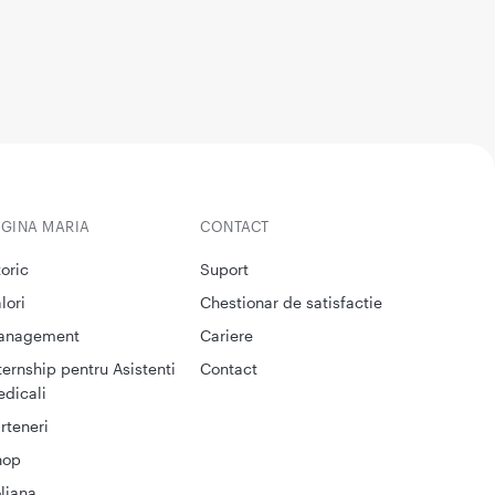
EGINA MARIA
CONTACT
toric
Suport
lori
Chestionar de satisfactie
anagement
Cariere
ternship pentru Asistenti
Contact
dicali
rteneri
hop
liana