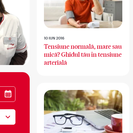
10 IUN 2016
Tensiune normală, mare sau
mică? Ghidul tău în tensiune
arterială