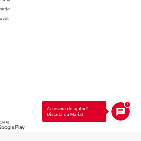
netic
avet
Ai nevoie de ajutor?
Discuta cu Maria!