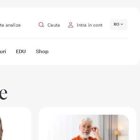
RO
te analize
Cauta
Intra in cont
uri
EDU
Shop
e