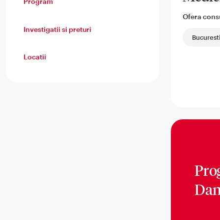
Program
Ofera consul
Investigatii si preturi
Bucurest
Locatii
Pro
Dan