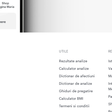
UTILE
R
Rezultate analize
Is
Calculator analize
Va
Dictionar de afectiuni
M
Dictionar de analize
In
Me
Ghiduri de pregatire
Pa
Calculator BMI
S
Termeni si conditii
Po