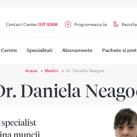
Contact Center
021 9268
Programeaza-te
Rezulta
Centre
Specialitati
Abonamente
Pachete si pret
Acasa
Medici
Dr. Daniela Neagoe
Dr. Daniela Neago
specialist
ina muncii