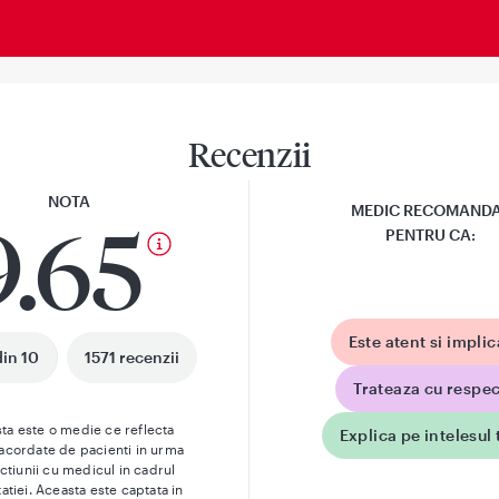
Recenzii
NOTA
MEDIC RECOMAND
9.65
PENTRU CA:
Este atent si implic
din 10
1571 recenzii
Trateaza cu respec
ta este o medie ce reflecta
Explica pe intelesul 
 acordate de pacienti in urma
actiunii cu medicul in cadrul
atiei. Aceasta este captata in