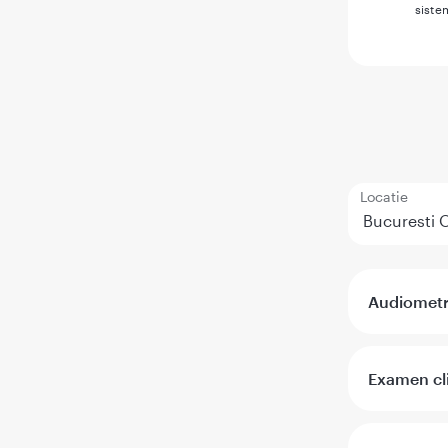
siste
Locatie
Audiometri
Examen cli