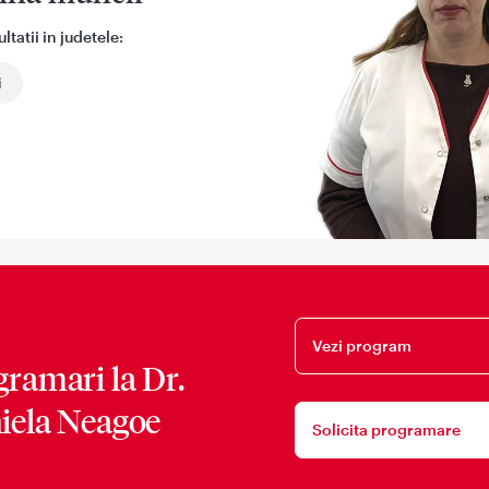
tatii in judetele:
i
Vezi program
gramari la
Dr.
iela Neagoe
Solicita programare