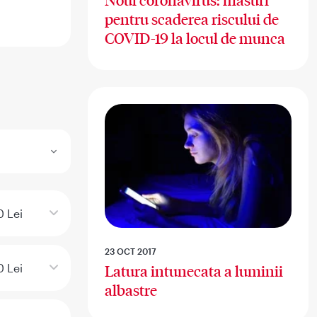
Noul coronavirus: masuri
pentru scaderea riscului de
COVID-19 la locul de munca
0 Lei
23 OCT 2017
0 Lei
Latura intunecata a luminii
albastre