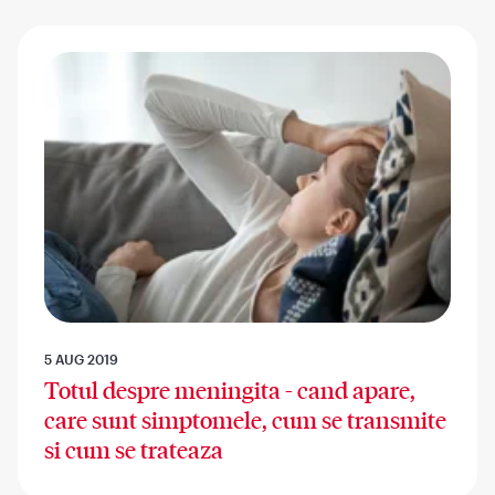
5 AUG 2019
Totul despre meningita - cand apare,
care sunt simptomele, cum se transmite
si cum se trateaza