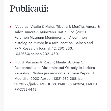
Publicatii:
Vacaras, Vitalie & Maior, Tiberiu & Mun?iu, Aurora &
Talo?, Aurora & Mure?anu, Dafin-Fior. (2021).
Foramen Magnum Meningioma – A common
histological tumor in a rare location. Balneo and
PRM Research Journal. 12. 280-283.
10.12680/balneo.2021.450.
Ilut S, Vacaras V, Rosu P, Muntiu A, Dina C.
Paraparesis and Disseminated Osteolytic Lesions
Revealing Cholangiocarcinoma: A Case Report. J
Med Life. 2020 Apr-Jun;13(2):265-268. doi:
10.25122/jml-2020-0068. PMID: 32742524; PMCID:
PMC7384446.