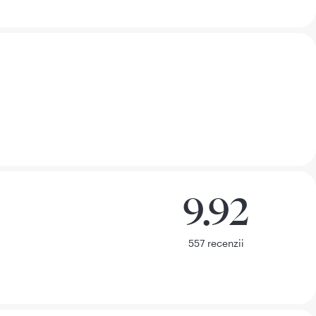
Recenzii
10
4094
9
158
8
43
7
15
6
14
5
14
4
8
3
7
2
8
1
16
9.92
9.92 din 10
557 recenzii
557
recenzii
Recenzii
10
537
9
11