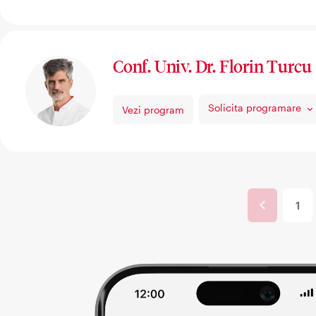
Conf. Univ. Dr. Florin Turcu
Solicita programare
Vezi program
Paginare
Pagi
Pag
1
anter
cur