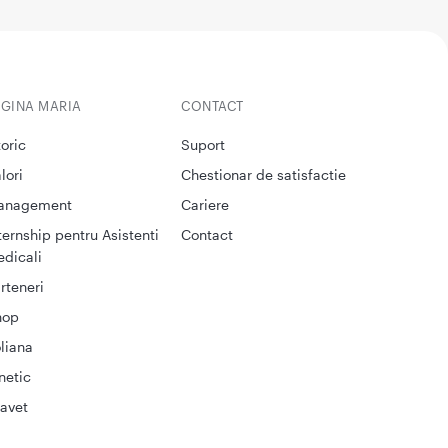
EGINA MARIA
CONTACT
toric
Suport
lori
Chestionar de satisfactie
anagement
Cariere
ternship pentru Asistenti
Contact
dicali
rteneri
hop
liana
netic
avet