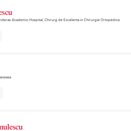
descu
nderas Academic Hospital, Chirurg de Excelenta in Chirurgie Ortopedica
Baneasa
omulescu