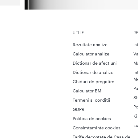
UTILE
R
Rezultate analize
Is
Calculator analize
Va
Dictionar de afectiuni
M
Dictionar de analize
In
Me
Ghiduri de pregatire
Pa
Calculator BMI
S
Termeni si conditii
Po
GDPR
Ki
Politica de cookies
Ex
Consimtaminte cookies
Tarife decontate de Casa de