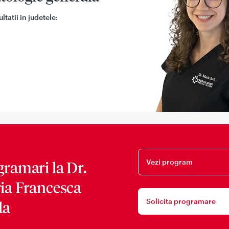
tatii in judetele:
Vezi program
gramari la
Dr.
ia Francesca
Solicita programare
da