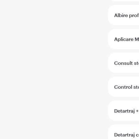
Albire pro
Aplicare 
Consult s
Control s
Detartraj 
Detartraj 