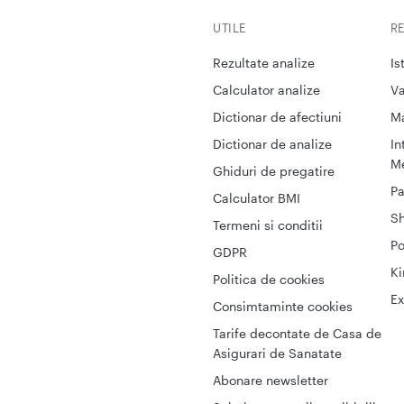
UTILE
R
Rezultate analize
Is
Calculator analize
Va
Dictionar de afectiuni
M
Dictionar de analize
In
Me
Ghiduri de pregatire
Pa
Calculator BMI
S
Termeni si conditii
Po
GDPR
Ki
Politica de cookies
Ex
Consimtaminte cookies
Tarife decontate de Casa de
Asigurari de Sanatate
Abonare newsletter