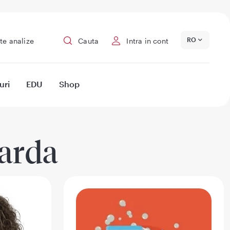
RO
te analize
Cauta
Intra in cont
uri
EDU
Shop
Jarda