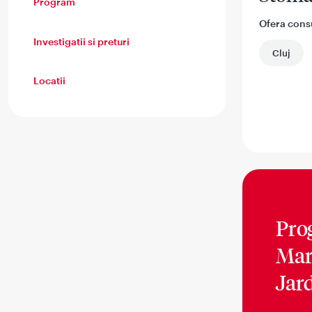
Program
Ofera consul
Investigatii si preturi
Cluj
Locatii
Pro
Mar
Jar