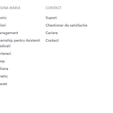
EGINA MARIA
CONTACT
toric
Suport
lori
Chestionar de satisfactie
anagement
Cariere
ternship pentru Asistenti
Contact
dicali
rteneri
hop
liana
netic
avet