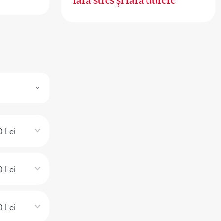
fără stres și fără durere
 Lei
 Lei
 Lei