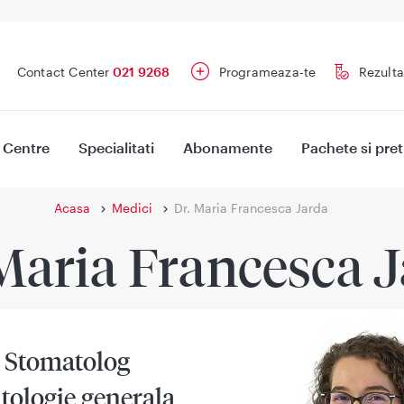
Contact Center
021 9268
Programeaza-te
Rezulta
Centre
Specialitati
Abonamente
Pachete si pret
Acasa
Medici
Dr. Maria Francesca Jarda
Maria Francesca 
 Stomatolog
tologie generala