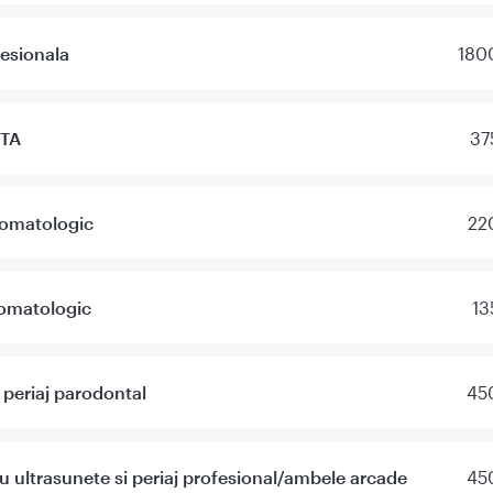
fesionala
1800
MTA
37
tomatologic
22
tomatologic
13
+ periaj parodontal
450
cu ultrasunete si periaj profesional/ambele arcade
450