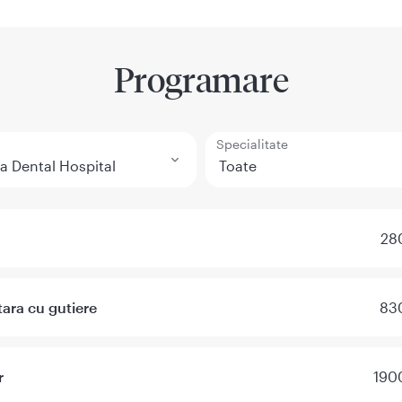
Programare
Specialitate
280
tara cu gutiere
830
r
1900