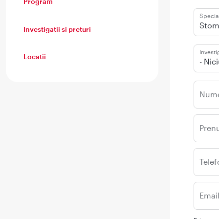
Program
Special
Stom
Investigatii si preturi
Investi
Locatii
- Nic
Num
Pren
Telef
Emai