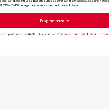
letarea formularului de mai sus sunt de acord sa fiu contactat/a de catre Retea
REGINA MARIA in legatura cu serviciile medicale solicitate.
e este protejat de reCAPTCHA si se aplica
Politica de confidentialitate
si
Termeni 