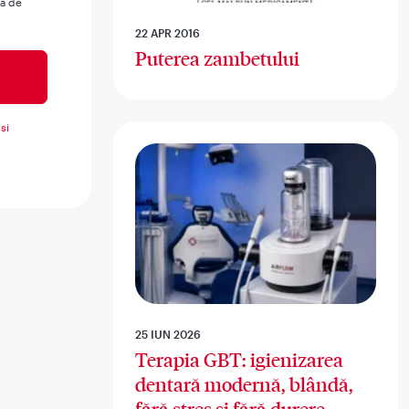
ua de
22 APR 2016
Puterea zambetului
si
25 IUN 2026
Terapia GBT: igienizarea
dentară modernă, blândă,