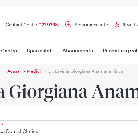
Contact Center
021 9268
Programeaza-te
Rezulta
Centre
Specialitati
Abonamente
Pachete si pret
Acasa
Medici
Dr. Lavinia Giorgiana Anamaria Ilinca
a Giorgiana Anam
a Dental Clinics