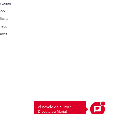
rteneri
hop
liana
netic
avet
Ai nevoie de ajutor?
Discuta cu Maria!