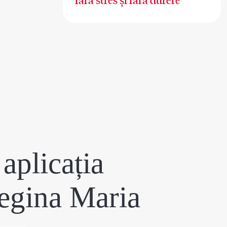
fără stres și fără durere
aplicația
egina Maria