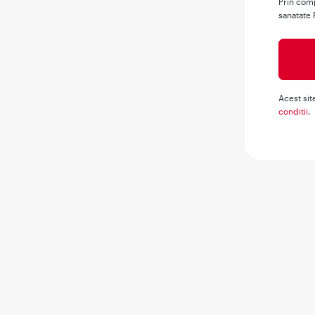
Prin comp
sanatate 
Acest sit
conditii
.