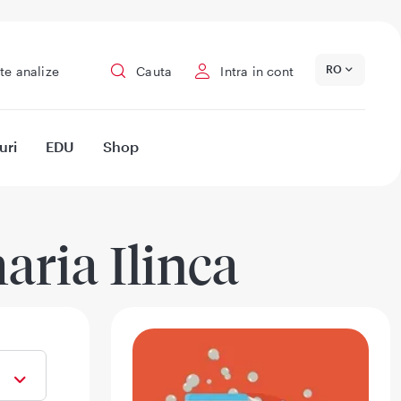
RO
te analize
Cauta
Intra in cont
uri
EDU
Shop
aria Ilinca