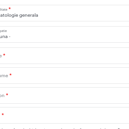
itate
atologie generala
gatie
iuna -
e
ume
on
l