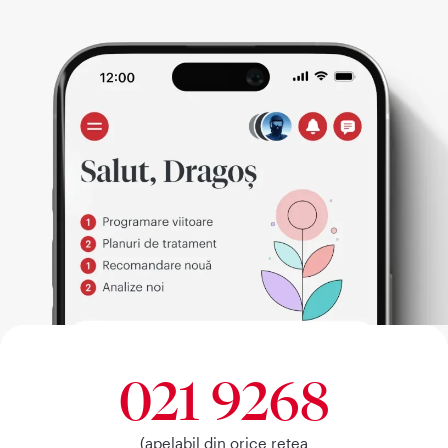
021 9268
(apelabil din orice retea