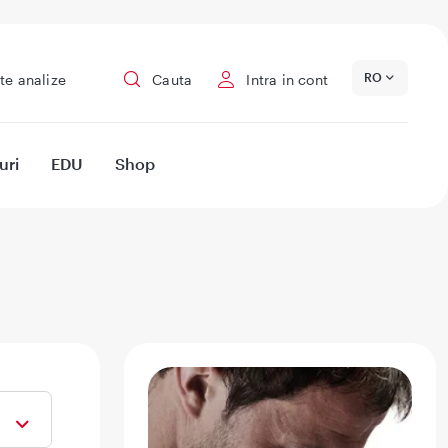
RO
te analize
Cauta
Intra in cont
uri
EDU
Shop