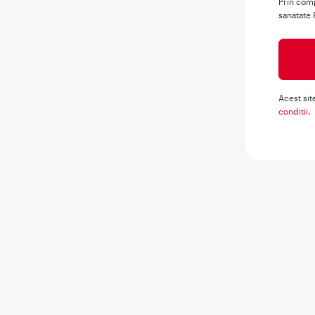
Prin comp
sanatate 
Acest sit
conditii
.