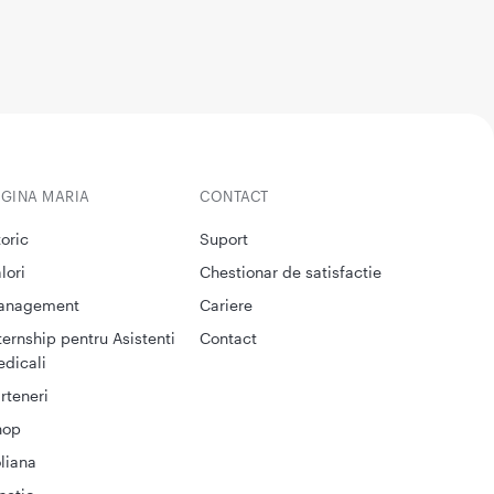
EGINA MARIA
CONTACT
toric
Suport
lori
Chestionar de satisfactie
anagement
Cariere
ternship pentru Asistenti
Contact
dicali
rteneri
hop
liana