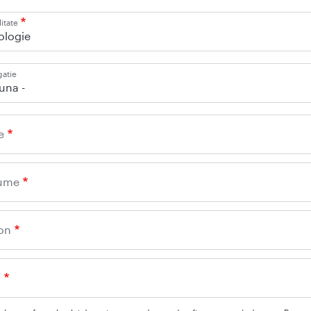
itate
ologie
gatie
iuna -
e
ume
on
l