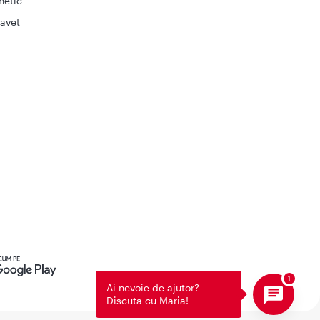
netic
avet
Ai nevoie de ajutor?
Discuta cu Maria!