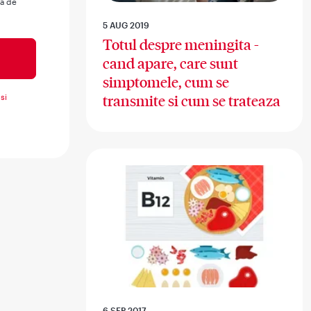
ua de
5 AUG 2019
Totul despre meningita -
cand apare, care sunt
simptomele, cum se
si
transmite si cum se trateaza
6 SEP 2017