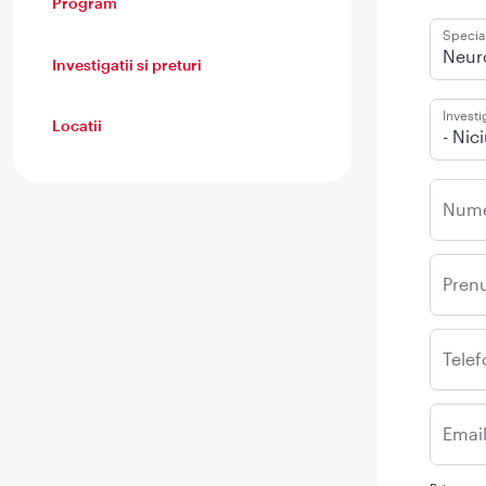
Program
Special
Neur
Investigatii si preturi
Investi
Locatii
- Nic
Num
Pren
Telef
Emai