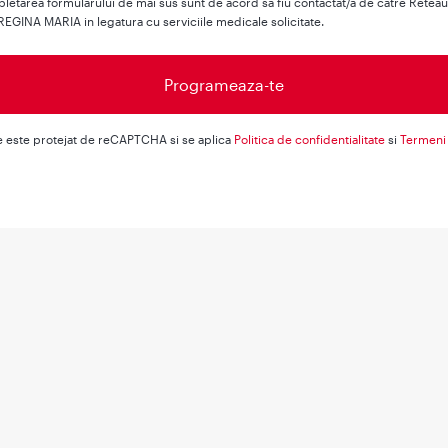
letarea formularului de mai sus sunt de acord sa fiu contactat/a de catre Retea
REGINA MARIA in legatura cu serviciile medicale solicitate.
e este protejat de reCAPTCHA si se aplica
Politica de confidentialitate
si
Termeni 