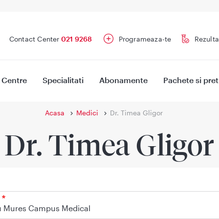
Contact Center
021 9268
Programeaza-te
Rezulta
Centre
Specialitati
Abonamente
Pachete si pret
Acasa
Medici
Dr. Timea Gligor
Dr. Timea Gligor
u Mures Campus Medical