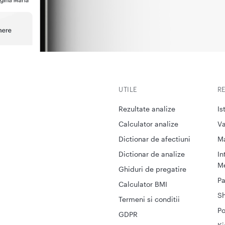
UTILE
R
Rezultate analize
Is
Calculator analize
Va
Dictionar de afectiuni
M
Dictionar de analize
In
Me
Ghiduri de pregatire
Pa
Calculator BMI
S
Termeni si conditii
Po
GDPR