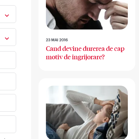
23 MAI 2016
Cand devine durerea de cap
motiv de ingrijorare?