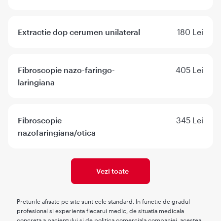
Extractie dop cerumen unilateral
180 Lei
Fibroscopie nazo-faringo-
405 Lei
laringiana
Fibroscopie
345 Lei
nazofaringiana/otica
Vezi toate
Preturile afisate pe site sunt cele standard. In functie de gradul
profesional si experienta fiecarui medic, de situatia medicala
concreta a pacientului si de politica comerciala companiei, acestea