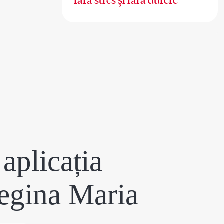
fără stres și fără durere
aplicația
egina Maria