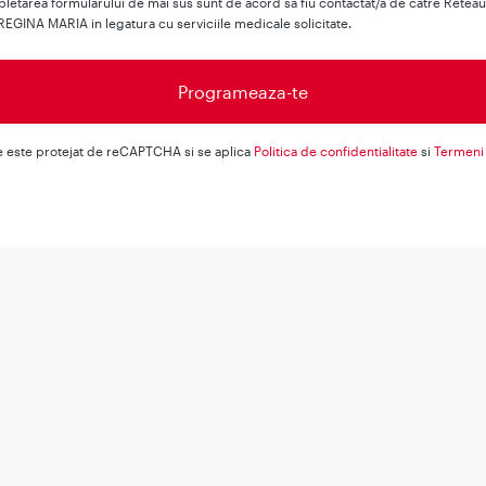
letarea formularului de mai sus sunt de acord sa fiu contactat/a de catre Retea
REGINA MARIA in legatura cu serviciile medicale solicitate.
e este protejat de reCAPTCHA si se aplica
Politica de confidentialitate
si
Termeni 