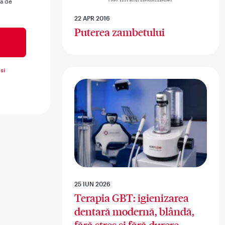
ua de
22 APR 2016
Puterea zambetului
si
25 IUN 2026
Terapia GBT: igienizarea
dentară modernă, blândă,