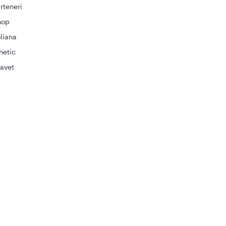
rteneri
hop
liana
netic
avet