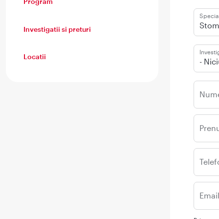
Program
Special
Stom
Investigatii si preturi
Investi
Locatii
- Nic
Num
Pren
Telef
Emai