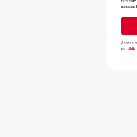
Prin comp
sanatate 
Acest sit
conditii
.