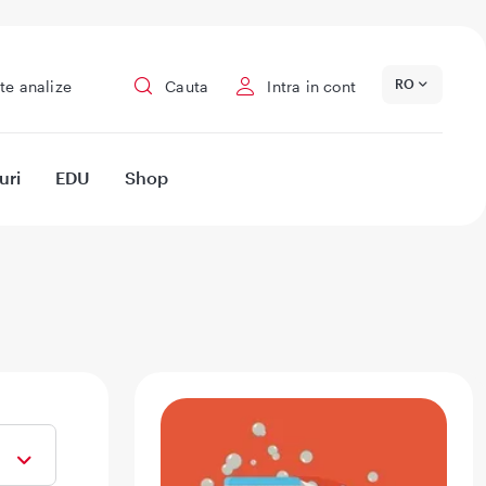
RO
te analize
Cauta
Intra in cont
uri
EDU
Shop