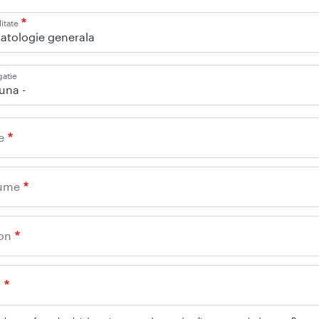
itate
atologie generala
gatie
iuna -
e
ume
on
l