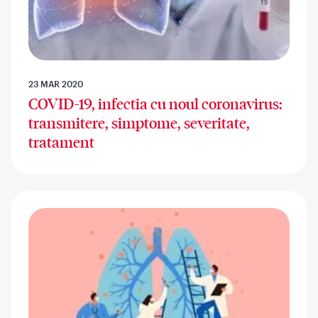
23 MAR 2020
COVID-19, infectia cu noul coronavirus:
transmitere, simptome, severitate,
tratament