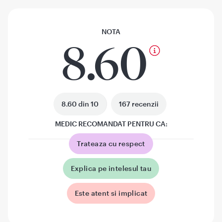
NOTA
8.60
8.60 din 10
167 recenzii
MEDIC RECOMANDAT PENTRU CA:
Trateaza cu respect
Explica pe intelesul tau
Este atent si implicat