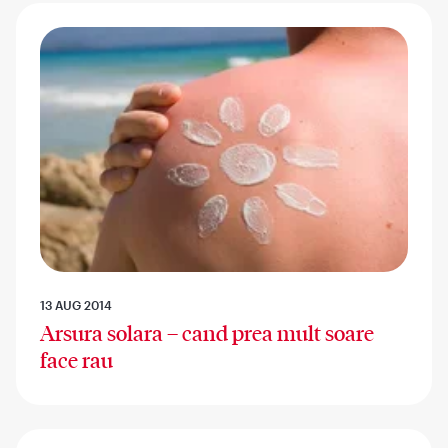
13 AUG 2014
Arsura solara – cand prea mult soare
face rau