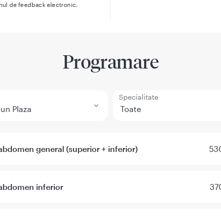
mul de feedback electronic.
Programare
Specialitate
abdomen general (superior + inferior)
530
abdomen inferior
37