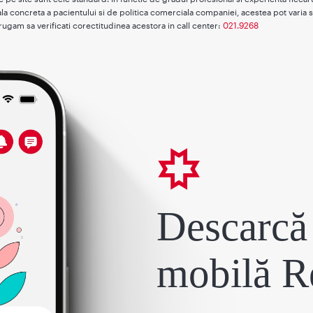
la concreta a pacientului si de politica comerciala companiei, acestea pot varia s
rugam sa verificati corectitudinea acestora in call center:
021.9268
Descarcă 
mobilă R