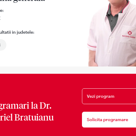
e:
E
tatii in judetele:
i
Vezi program
gramari la
Dr.
riel Bratuianu
Solicita programare