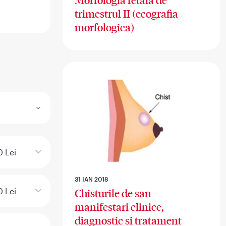
Morfologia fetala de
trimestrul II (ecografia
morfologica)
 Lei
31 IAN 2018
0 Lei
Chisturile de san –
manifestari clinice,
diagnostic si tratament