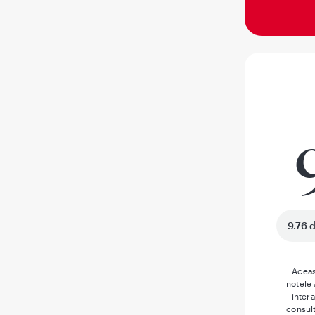
9.76 
Aceas
notele
inter
consult