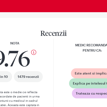
Recenzii
NOTA
MEDIC RECOMAND
9.76
PENTRU CA:
Este atent si implic
din 10
1479 recenzii
Explica pe intelesul 
ta este o medie ce reflecta
Trateaza cu respec
 acordate de pacienti in urma
actiunii cu medicul in cadrul
atiei. Aceasta este captata in