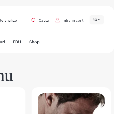
RO
te analize
Cauta
Intra in cont
uri
EDU
Shop
nu