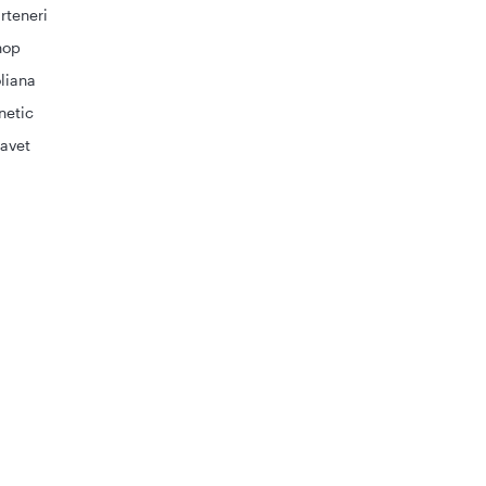
rteneri
hop
liana
netic
avet