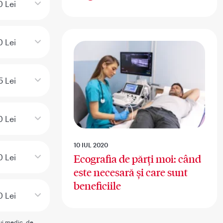
0 Lei
 Lei
5 Lei
 Lei
10 IUL 2020
 Lei
Ecografia de părți moi: când
este necesară și care sunt
beneficiile
0 Lei
rui medic, de