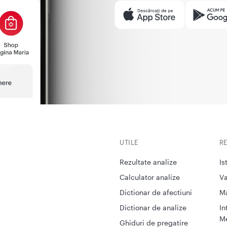
UTILE
R
Rezultate analize
Is
Calculator analize
Va
Dictionar de afectiuni
M
Dictionar de analize
In
Me
Ghiduri de pregatire