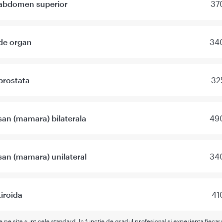
 abdomen superior
37
de organ
340
prostata
32
san (mamara) bilaterala
490
san (mamara) unilateral
340
tiroida
41
te pe site sunt cele standard. In functie de gradul profesional si experienta fieca