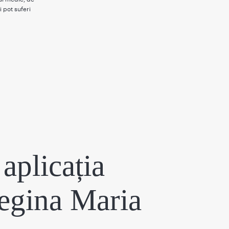
i pot suferi
aplicația
egina Maria