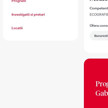
Program
Competent
Investigatii si preturi
ECOGRAFI
Ofera consul
Locatii
Bucurest
Pro
Gab