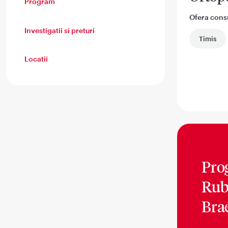
Program
Ofera consul
Investigatii si preturi
Timis
Locatii
Pro
Rub
Bra