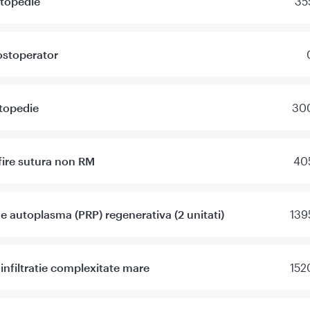
rtopedie
35
ostoperator
topedie
300
fire sutura non RM
405
de autoplasma (PRP) regenerativa (2 unitati)
139
nfiltratie complexitate mare
152