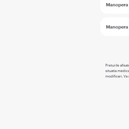
Manopera i
Manopera i
Preturile afisa
situatia medica
modificari. Va 