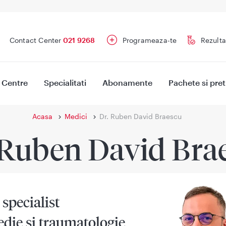
Contact Center
021 9268
Programeaza-te
Rezulta
Centre
Specialitati
Abonamente
Pachete si pret
Acasa
Medici
Dr. Ruben David Braescu
 Ruben David Bra
specialist
die si traumatologie