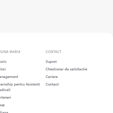
EGINA MARIA
CONTACT
toric
Suport
lori
Chestionar de satisfactie
anagement
Cariere
ternship pentru Asistenti
Contact
dicali
rteneri
hop
liana