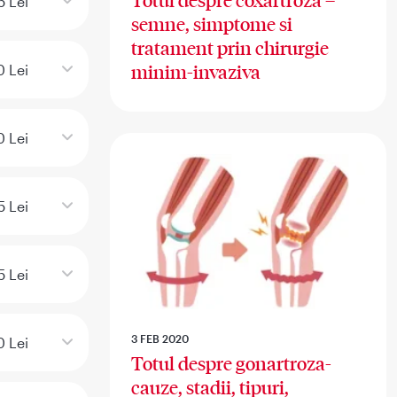
Totul despre coxartroza –
5 Lei
semne, simptome si
tratament prin chirurgie
minim-invaziva
0 Lei
 Lei
 Lei
5 Lei
3 FEB 2020
0 Lei
Totul despre gonartroza-
cauze, stadii, tipuri,