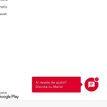
netic
avet
Ai nevoie de ajutor?
Discuta cu Maria!