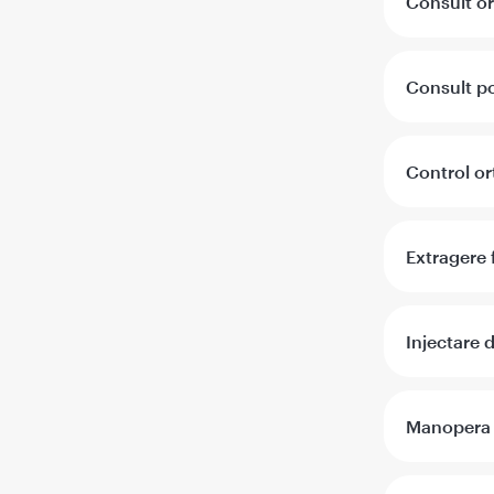
Consult o
Consult p
Control or
Extragere 
Injectare 
Manopera i