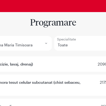
Programare
Specialitate
izie, lavaj, drenaj)
2090
mora tesut celular subcutanat (chist sebaceu,
217