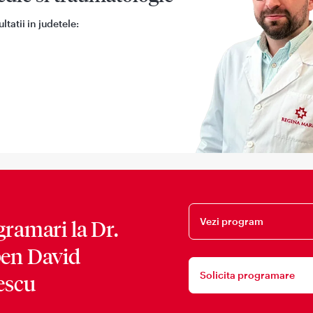
tatii in judetele:
Vezi program
gramari la
Dr.
en David
Solicita programare
escu