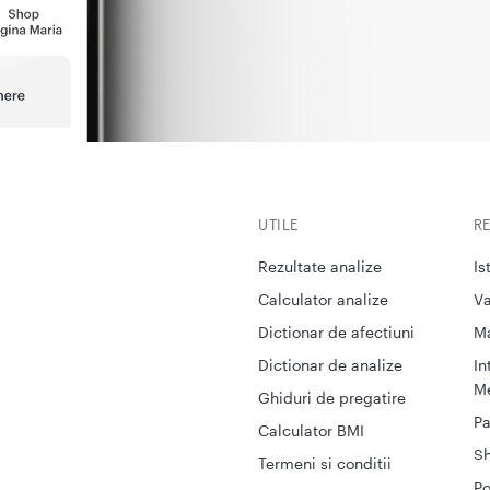
UTILE
R
Rezultate analize
Is
Calculator analize
Va
Dictionar de afectiuni
M
Dictionar de analize
In
Me
Ghiduri de pregatire
Pa
Calculator BMI
S
Termeni si conditii
Po