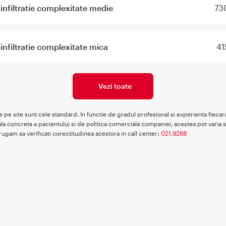
nfiltratie complexitate medie
73
nfiltratie complexitate mica
41
Vezi toate
te pe site sunt cele standard. In functie de gradul profesional si experienta fieca
la concreta a pacientului si de politica comerciala companiei, acestea pot varia s
rugam sa verificati corectitudinea acestora in call center:
021.9268