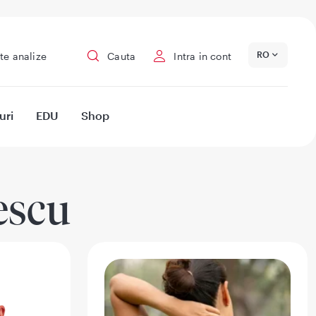
RO
te analize
Cauta
Intra in cont
uri
EDU
Shop
escu