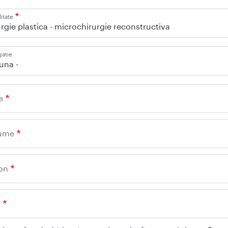
itate
rgie plastica - microchirurgie reconstructiva
gatie
iuna -
e
ume
on
l