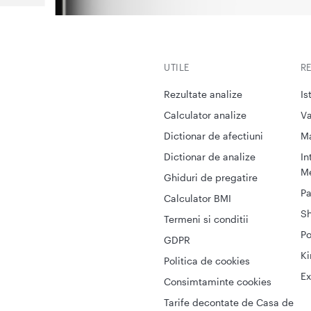
UTILE
R
Rezultate analize
Is
Calculator analize
Va
Dictionar de afectiuni
M
Dictionar de analize
In
Me
Ghiduri de pregatire
Pa
Calculator BMI
S
Termeni si conditii
Po
GDPR
Ki
Politica de cookies
Ex
Consimtaminte cookies
Tarife decontate de Casa de