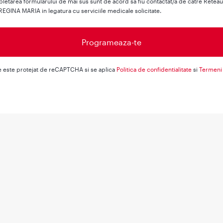
letarea formularului de mai sus sunt de acord sa fiu contactat/a de catre Retea
REGINA MARIA in legatura cu serviciile medicale solicitate.
e este protejat de reCAPTCHA si se aplica
Politica de confidentialitate
si
Termeni 