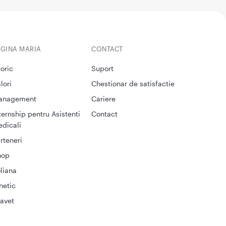
EGINA MARIA
CONTACT
toric
Suport
lori
Chestionar de satisfactie
anagement
Cariere
ternship pentru Asistenti
Contact
dicali
rteneri
hop
liana
netic
avet