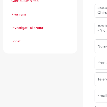
Curriculum Vitae
Special
Chiru
Program
Investi
Investigatii si preturi
- Nic
Locatii
Num
Pren
Telef
Emai