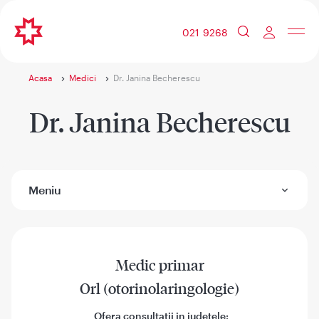
021 9268
Acasa
Medici
Dr. Janina Becherescu
Dr. Janina Becherescu
Meniu
Medic primar
Orl (otorinolaringologie)
Ofera consultatii in judetele: