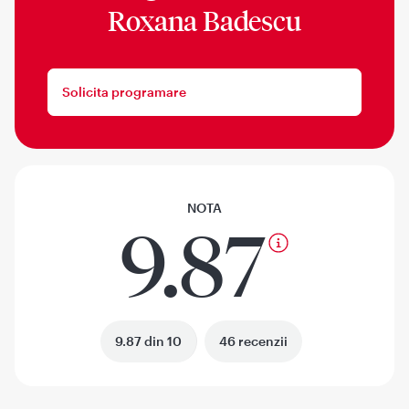
Roxana Badescu
Solicita programare
NOTA
9.87
9.87 din 10
46 recenzii