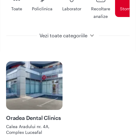
Toate
Policlinica
Laborator
Recoltare
Stomato
analize
Vezi toate categoriile
Oradea Dental
Clinics
Oradea Dental Clinics
Solicita programare
Calea Aradului nr. 4A,
Complex Luceafal
Afla mai multe