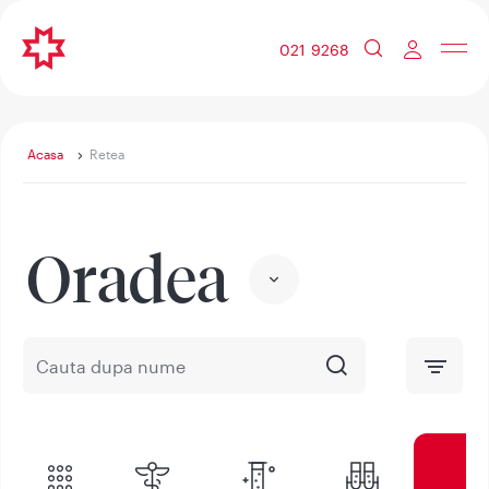
021 9268
Acasa
Retea
Oradea