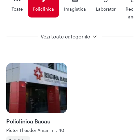
Toate
Policlinica
Imagistica
Laborator
Recolt
anali
Vezi toate categoriile
Policlinica Bacau
Solicita programare
Policlinica Bacau
Pictor Theodor Aman, nr. 40
Afla mai multe