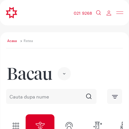
021 9268
Acasa
Retea
Bacau