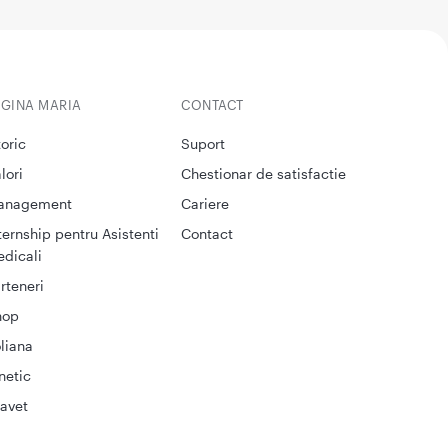
EGINA MARIA
CONTACT
toric
Suport
lori
Chestionar de satisfactie
anagement
Cariere
ternship pentru Asistenti
Contact
dicali
rteneri
hop
liana
netic
avet