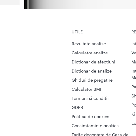
UTILE
R
Rezultate analize
Is
Calculator analize
Va
Dictionar de afectiuni
M
Dictionar de analize
In
Me
Ghiduri de pregatire
Pa
Calculator BMI
S
Termeni si conditii
Po
GDPR
Ki
Politica de cookies
Ex
Consimtaminte cookies
Tarife decontate de Casa de