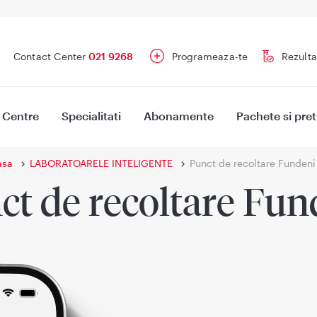
Contact Center
021 9268
Programeaza-te
Rezulta
Centre
Specialitati
Abonamente
Pachete si pret
asa
LABORATOARELE INTELIGENTE
Punct de recoltare Fundeni
ct de recoltare Fun