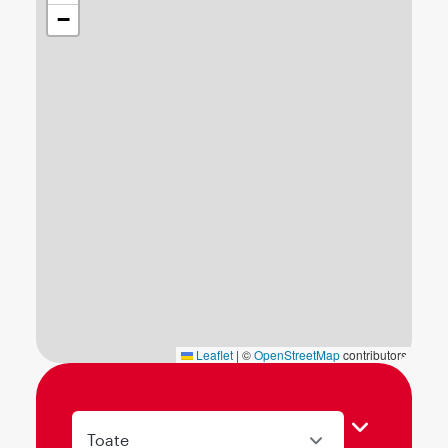
−
Leaflet
|
©
OpenStreetMap
contributors
Toate