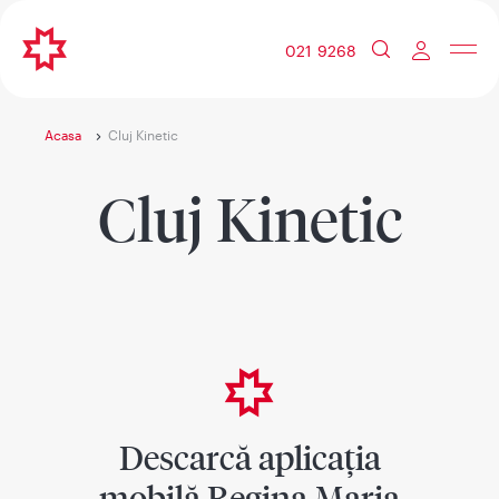
021 9268
Acasa
Cluj Kinetic
Cluj Kinetic
Descarcă aplicația
mobilă Regina Maria