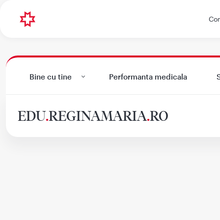
Con
Bine cu tine
Performanta medicala
S
EDU
.
REGINAMARIA
.
RO