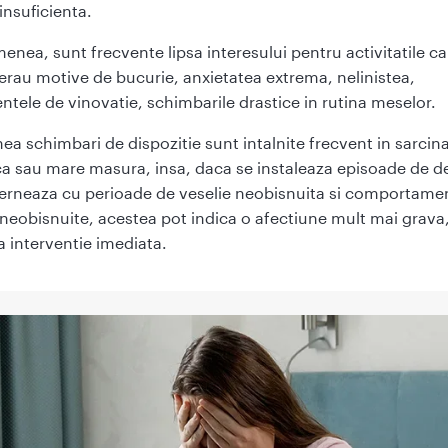
insuficienta.
enea, sunt frecvente lipsa interesului pentru activitatile ca
 erau motive de bucurie, anxietatea extrema, nelinistea,
ntele de vinovatie, schimbarile drastice in rutina meselor.
a schimbari de dispozitie sunt intalnite frecvent in sarcina,
a sau mare masura, insa, daca se instaleaza episoade de d
terneaza cu perioade de veselie neobisnuita si comportame
 neobisnuite, acestea pot indica o afectiune mult mai grava
a interventie imediata.