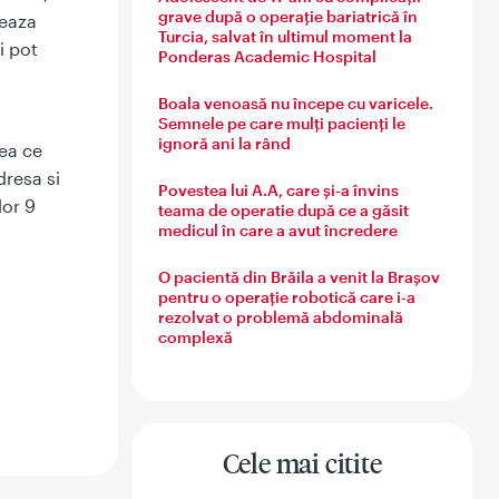
grave după o operație bariatrică în
teaza
Turcia, salvat în ultimul moment la
i pot
Ponderas Academic Hospital
Boala venoasă nu începe cu varicele.
Semnele pe care mulți pacienți le
ignoră ani la rând
eea ce
dresa si
Povestea lui A.A, care și-a învins
lor 9
teama de operatie după ce a găsit
medicul în care a avut încredere
O pacientă din Brăila a venit la Brașov
pentru o operație robotică care i-a
rezolvat o problemă abdominală
complexă
Cele mai citite