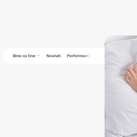
Bine cu tine
Noutati
Performanta medicala
Wikimedic