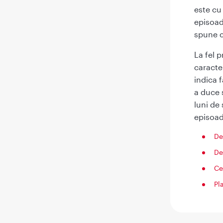
este cu
episoade
spune c
La fel 
caracte
indica 
a duce s
luni de
episoad
De
De
Ce
Pl