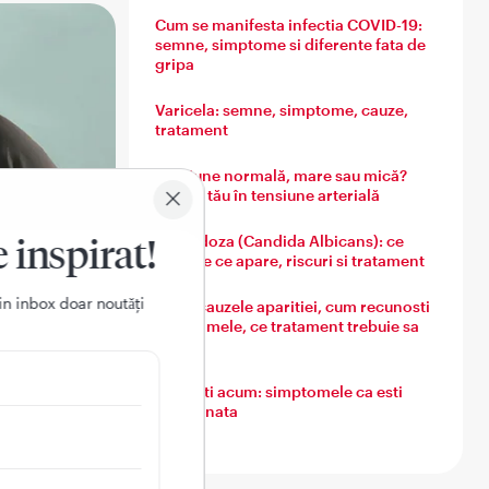
Cum se manifesta infectia COVID-19:
semne, simptome si diferente fata de
gripa
Varicela: semne, simptome, cauze,
tratament
Tensiune normală, mare sau mică?
Ghidul tău în tensiune arterială
e inspirat!
Candidoza (Candida Albicans): ce
este, de ce apare, riscuri si tratament
in inbox doar noutǎți
Guta: cauzele aparitiei, cum recunosti
simptomele, ce tratament trebuie sa
urmezi
Ce simti acum: simptomele ca esti
insarcinata