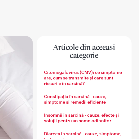
Articole din aceeasi
categorie
 barbatului
Sanatatea familiei
Citomegalovirus (CMV): ce simptome
are, cum se transmite și care sunt
riscurile în sarcină?
Constipația în sarcină - cauze,
simptome și remedii eficiente
Insomnii în sarcină - cauze, efecte și
soluții pentru un somn odihnitor
Diareea în sarcină - cauze, simptome,