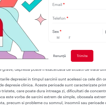
Email
resia in sarcina: ce este si cu
Telefon
ifesta
Sex
M
F
ta si ca depresie antepartum, aceasta este o tulburare afe
toare oricarei depresii clinice. Tulburarile afective sunt def
ni biologice care implica modificari la nivelul compozitiei c
Renunţă
ui si
schimbari de dispozitie
. In timpul sarcinii, modificarile
le pot afecta mult mai intens acest echilibru fiziologic. In
le grave, depresia poate fi exacerbata de situatii de viata difi
arile depresiei in timpul sarcinii sunt aceleasi ca cele din o
de depresie clinica. Aceste perioade sunt caracterizate prin
 tristete, care poate dura intreaga zi, dificultati de concent
aca este vorba de sarcini extrem de simple, oboseala extre
ta, precum si probleme cu somnul, insomnii sau perioade 