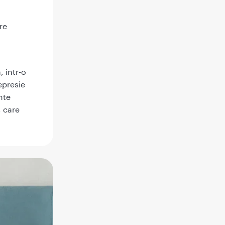
re
 intr-o
epresie
nte
, care