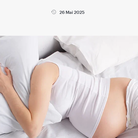
26 Mai 2025
a
Sanatatea copiilor
Sanatatea femeii si sarcina
Sanatatea