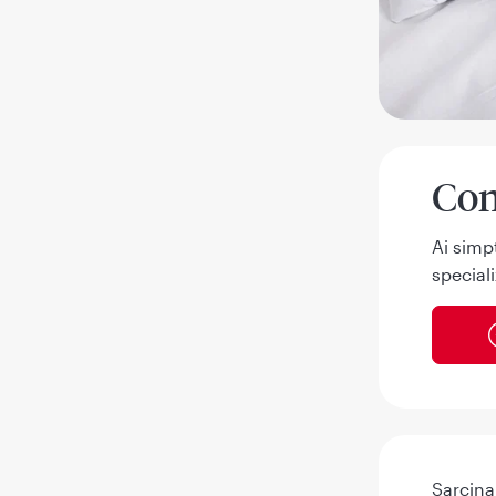
Con
Ai simp
speciali
Sarcina