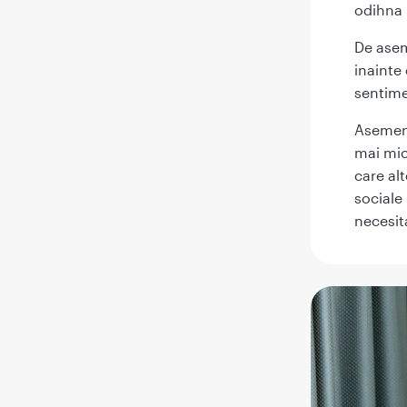
odihna 
De asem
inainte
sentime
Asemene
mai mic
care al
sociale
necesit