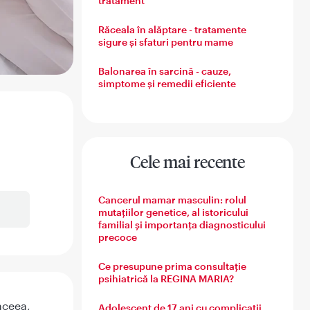
tratament
Răceala în alăptare - tratamente
sigure și sfaturi pentru mame
Balonarea în sarcină - cauze,
simptome și remedii eficiente
Cele mai recente
Cancerul mamar masculin: rolul
mutațiilor genetice, al istoricului
familial și importanța diagnosticului
precoce
Ce presupune prima consultație
psihiatrică la REGINA MARIA?
aceea,
Adolescent de 17 ani cu complicații