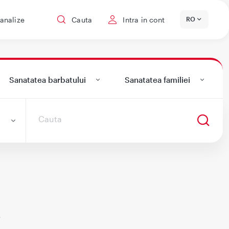
 analize
Cauta
Intra in cont
RO
Sanatatea barbatului
Sanatatea familiei