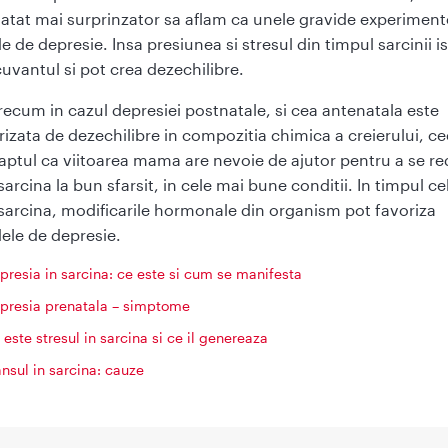
 atat mai surprinzator sa aflam ca unele gravide experimen
 de depresie. Insa presiunea si stresul din timpul sarcinii is
uvantul si pot crea dezechilibre.
precum in cazul depresiei postnatale, si cea antenatala este
rizata de dezechilibre in compozitia chimica a creierului, c
faptul ca viitoarea mama are nevoie de ajutor pentru a se re
arcina la bun sfarsit, in cele mai bune conditii. In timpul ce
 sarcina, modificarile hormonale din organism pot favoriza
ele de depresie.
presia in sarcina: ce este si cum se manifesta
presia prenatala – simptome
 este stresul in sarcina si ce il genereaza
ansul in sarcina: cauze