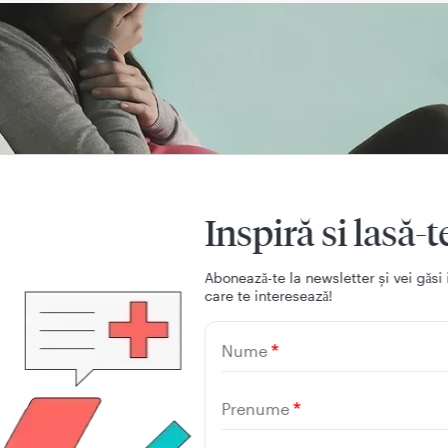
Inspiră si lasă-t
Aboneazǎ-te la newsletter și vei gǎsi 
care te intereseazǎ!
Nume
Prenume