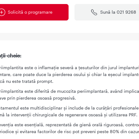
Solicită o programare
Sună la 021 9268
ții-cheie:
riimplantita este o inflamație severă a țesuturilor din jurul implantur
ntare, care poate duce la pierderea osului și chiar la eșecul implant
că nu este tratată prompt.
riimplantita este diferită de mucozita periimplantară, având implica
ave prin pierderea osoasă progresivă.
atamentul este multidisciplinar și include de la curățări profesionale 
nă la intervenții chirurgicale de regenerare osoasă și utilizarea PRF.
evenția este esențială, reprezentată de gienă orală riguroasă, contro
riodice și evitarea factorilor de risc pot preveni peste 80% din cazur