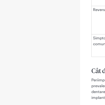
Reversi
Simpt
comu
Cât 
Periimp
prevale
dentare,
implant