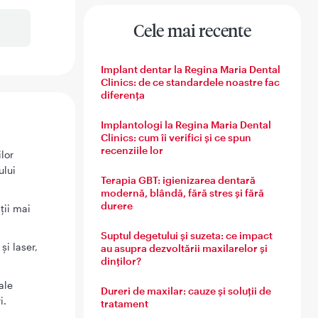
Cele mai recente
Implant dentar la Regina Maria Dental
Clinics: de ce standardele noastre fac
diferența
Implantologi la Regina Maria Dental
Clinics: cum îi verifici și ce spun
recenziile lor
ilor
ului
Terapia GBT: igienizarea dentară
modernă, blândă, fără stres și fără
durere
ții mai
Suptul degetului și suzeta: ce impact
și laser,
au asupra dezvoltării maxilarelor și
dinților?
ale
Dureri de maxilar: cauze și soluții de
i.
tratament