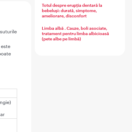
Totul despre erupția dentară la
bebeluși: durată, simptome,
ameliorare, disconfort
Limba albă . Cauze, boli asociate,
suturile
tratament pentru limba albicioasă
(pete albe pe limbă)
 este
poate
ngie)
tar