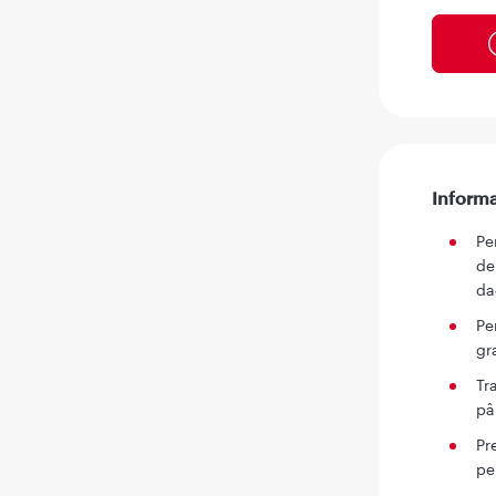
Informa
Pe
de
da
Pe
gr
Tr
pâ
Pr
pe