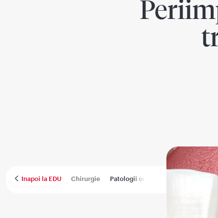
Periim
t
Chirurgie
Patologii orale
Parodontologie
Inapoi la EDU