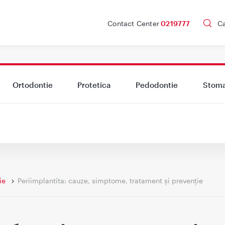
Contact Center
0219777
C
Ortodontie
Protetica
Pedodontie
Stoma
ie
periimplantita: cauze, simptome, tratament și prevenție