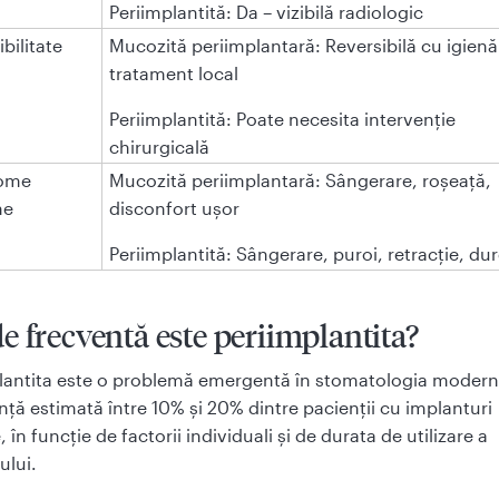
Periimplantită: Da – vizibilă radiologic
bilitate
Mucozită periimplantară: Reversibilă cu igienă 
tratament local
Periimplantită: Poate necesita intervenție
chirurgicală
ome
Mucozită periimplantară: Sângerare, roșeață,
ne
disconfort ușor
Periimplantită: Sângerare, puroi, retracție, du
de frecventă este periimplantita?
lantita este o problemă emergentă în stomatologia modern
nță estimată între 10% și 20% dintre pacienții cu implanturi
 în funcție de factorii individuali și de durata de utilizare a
ului.