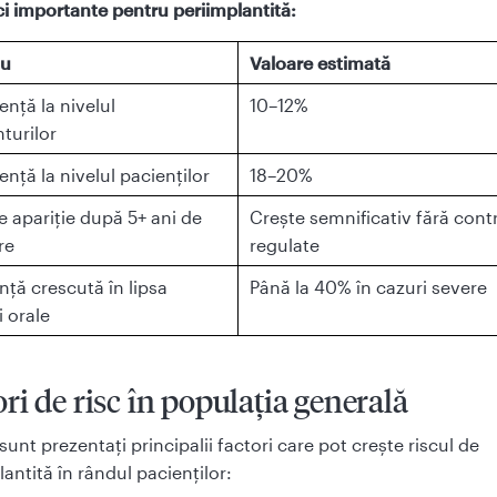
ici importante pentru periimplantită:
iu
Valoare estimată
ență la nivelul
10–12%
turilor
ență la nivelul pacienților
18–20%
e apariție după 5+ ani de
Crește semnificativ fără cont
re
regulate
nță crescută în lipsa
Până la 40% în cazuri severe
i orale
ri de risc în populația generală
sunt prezentați principalii factori care pot crește riscul de
antită în rândul pacienților: