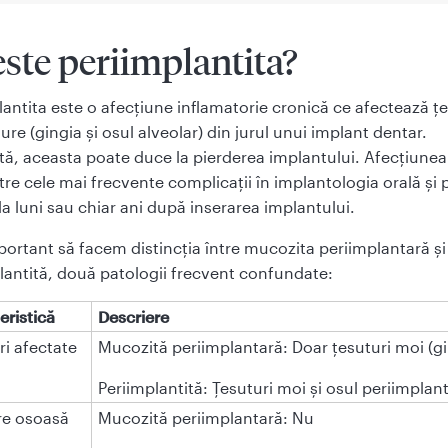
este periimplantita?
lantita este o afecțiune inflamatorie cronică ce afectează țe
ure (gingia și osul alveolar) din jurul unui implant dentar.
tă, aceasta poate duce la pierderea implantului. Afecțiunea
tre cele mai frecvente complicații în implantologia orală și 
la luni sau chiar ani după inserarea implantului.
portant să facem distincția între mucozita periimplantară și
lantită, două patologii frecvent confundate:
eristică
Descriere
ri afectate
Mucozită periimplantară: Doar țesuturi moi (gi
Periimplantită: Țesuturi moi și osul periimplan
re osoasă
Mucozită periimplantară: Nu