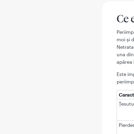
Ce 
Periimp
moi și d
Netrata
una din
apărea 
Este im
periimp
Caract
Țesutu
Pierde