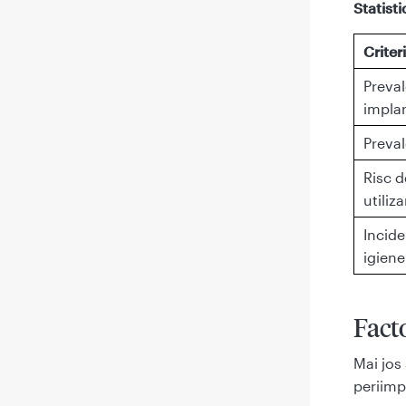
Statist
Criter
Preval
implan
Preval
Risc d
utiliza
Incide
igiene
Facto
Mai jos 
periimpl