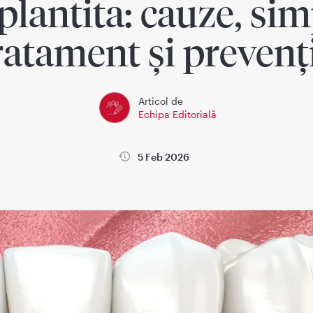
plantita: cauze, si
ratament și prevenț
Articol de
Echipa Editorială
5 Feb 2026
Endodontie
Ortodontie
Protetica
Pedodontie
Radiologie