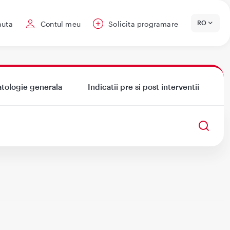
RO
auta
Contul meu
Solicita programare
tologie generala
Indicatii pre si post interventii