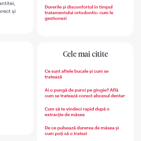
ntitei,
Durerile și disconfortul în timpul
rect și
tratamentului ortodontic: cum le
gestionezi
Cele mai citite
Ce sunt aftele bucale și cum se
tratează
Ai o pungă de puroi pe gingie? Află
cum se tratează corect abcesul dentar
Cum să te vindeci rapid după o
extracție de măsea
De ce pulsează durerea de măsea și
cum poți să o tratezi