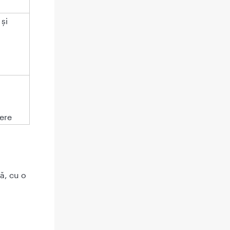
și
rere
ă, cu o