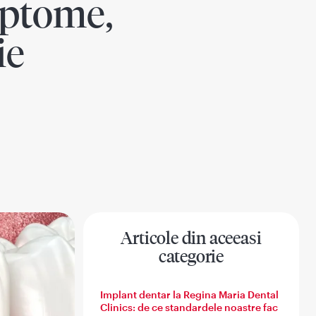
mptome,
ie
Articole din aceeasi
categorie
Stomatologie generala
Indicatii pre si post interventii
Implant dentar la Regina Maria Dental
Clinics: de ce standardele noastre fac