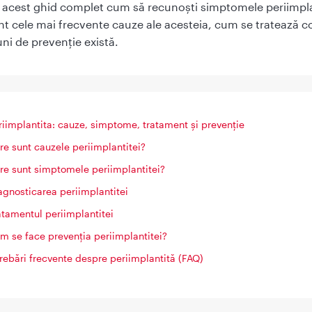
n acest ghid complet cum să recunoști simptomele periimpla
nt cele mai frecvente cauze ale acesteia, cum se tratează co
uni de prevenție există.
riimplantita: cauze, simptome, tratament și prevenție
re sunt cauzele periimplantitei?
re sunt simptomele periimplantitei?
agnosticarea periimplantitei
atamentul periimplantitei
m se face prevenția periimplantitei?
trebări frecvente despre periimplantită (FAQ)