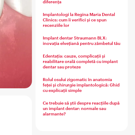
diferența
Implantologi la Regina Maria Dental
Clinics: cum îi verifici și ce spun
recenziile lor
Implant dentar Straumann BLX:
inovația elvețiană pentru zâmbetul tău
Edentația: cauze, complicații și
reabilitare orală completă cu implant
dentar sau proteze
Rolul osului zigomatic în anatomia
feței și chirurgie implantologică: Ghid
cu explicații simple
Ce trebuie să știi despre reacțiile după
un implant dentar: normale sau
alarmante?