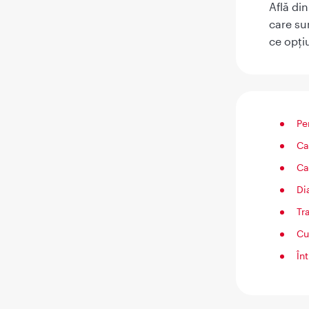
Află di
care su
ce opți
Pe
Ca
Ca
Di
Tr
Cu
În