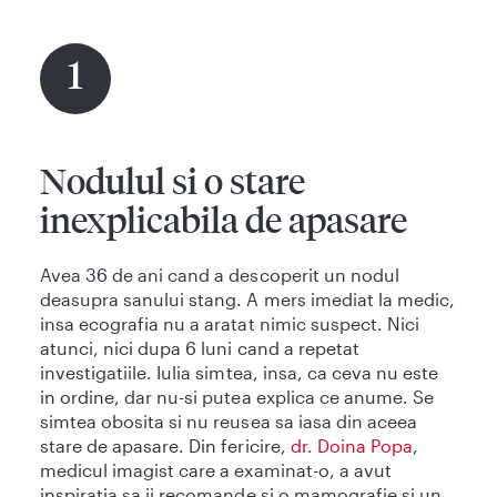
1
Nodulul si o stare
inexplicabila de apasare
Avea 36 de ani cand a descoperit un nodul
deasupra sanului stang. A mers imediat la medic,
insa ecografia nu a aratat nimic suspect. Nici
atunci, nici dupa 6 luni cand a repetat
investigatiile. Iulia simtea, insa, ca ceva nu este
in ordine, dar nu-si putea explica ce anume. Se
simtea obosita si nu reusea sa iasa din aceea
stare de apasare. Din fericire,
dr. Doina Popa
,
medicul imagist care a examinat-o, a avut
inspiratia sa ii recomande si o mamografie si un