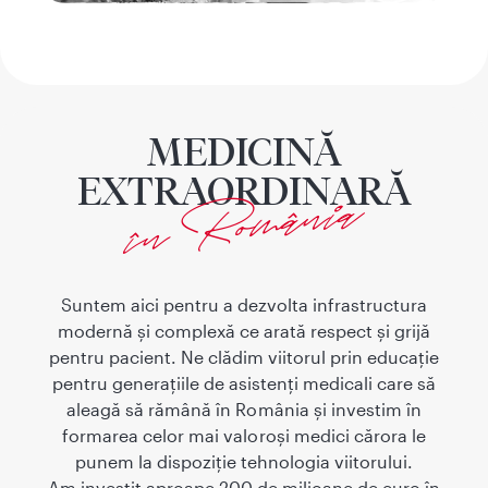
MEDICINĂ
EXTRAORDINARĂ
în România
Suntem aici pentru a dezvolta infrastructura
modernă și complexă ce arată respect și grijă
pentru pacient. Ne clădim viitorul prin educație
pentru generațiile de asistenți medicali care să
aleagă să rămână în România și investim în
formarea celor mai valoroși medici cărora le
punem la dispoziție tehnologia viitorului.
Am investit aproape 200 de milioane de euro în